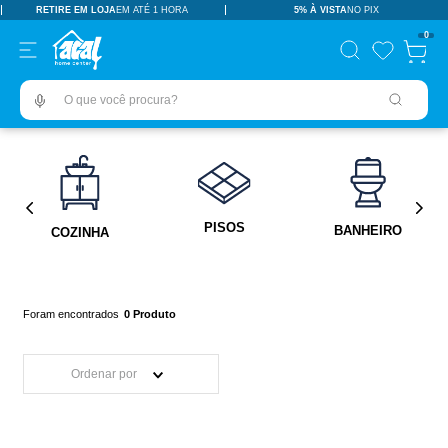
RETIRE EM LOJA
EM ATÉ 1 HORA
5% À VISTA
NO PIX
TERMOS MAIS BUSCADOS
0
pisos revestimentos
1
º
O que você procura?
ceramica
2
º
tinta
3
º
porcelanato
4
º
revestimento
5
º
PISOS
BANHEIRO
COZINHA
pia
6
º
vaso sanitário
7
º
porta
8
º
0
Produto
chuveiro
9
º
Ordenar por
1
10
º