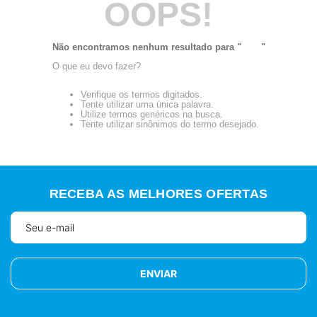
OOPS!
Não encontramos nenhum resultado para "
1041
"
O que eu devo fazer?
Verifique os termos digitados.
Tente utilizar uma única palavra.
Utilize termos genéricos na busca.
Tente utilizar sinônimos do termo desejado.
RECEBA AS MELHORES OFERTAS
ENVIAR