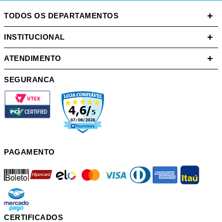
+
TODOS OS DEPARTAMENTOS
+
INSTITUCIONAL
+
ATENDIMENTO
SEGURANCA
PAGAMENTO
boleto
hipercard
elo
mastercard
visa
diners
american
itau
mercadopago
pix
CERTIFICADOS