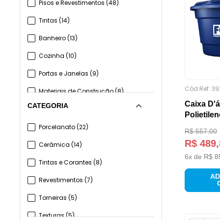
Pisos e Revestimentos
(
48
)
Tintas
(
14
)
Banheiro
(
13
)
Cozinha
(
10
)
Portas e Janelas
(
9
)
Cód.Ref:
39
Materiais de Construção
(
8
)
Caixa D'
CATEGORIA
Ferramentas
(
7
)
Polietile
Iluminação
(
6
)
Porcelanato
(
22
)
R$
557
,
00
R$
489
,
Decoração
(
6
)
Cerâmica
(
14
)
6
x de
R$
8
Hidráulica
(
3
)
Tintas e Corantes
(
8
)
AD
Revestimentos
(
7
)
Torneiras
(
5
)
Texturas
(
5
)