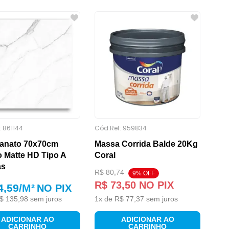
:
861144
Cód.Ref:
959834
lanato 70x70cm
Massa Corrida Balde 20Kg
 Matte HD Tipo A
Coral
as
R$
80
,
74
9
% OFF
R$
73
,
50
NO PIX
4,59
/M²
NO PIX
$
135
,
98
sem juros
1
x de
R$
77
,
37
sem juros
ADICIONAR AO
ADICIONAR AO
CARRINHO
CARRINHO