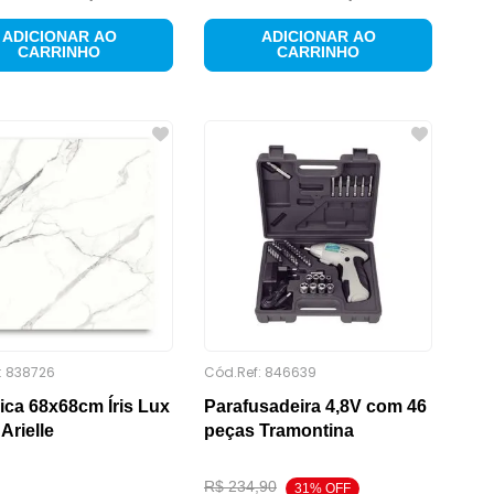
ADICIONAR AO
ADICIONAR AO
CARRINHO
CARRINHO
:
838726
Cód.Ref:
846639
ca 68x68cm Íris Lux
Parafusadeira 4,8V com 46
Arielle
peças Tramontina
R$
234
,
90
31
% OFF