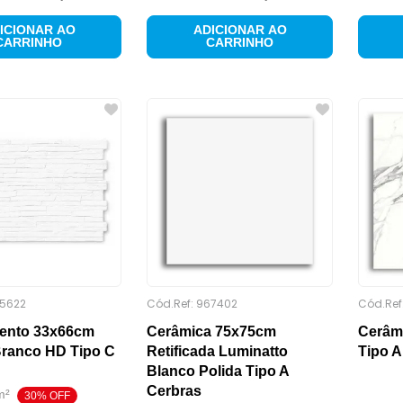
ICIONAR AO
ADICIONAR AO
CARRINHO
CARRINHO
5622
Cód.Ref:
967402
Cód.Ref
ento 33x66cm
Cerâmica 75x75cm
Cerâmi
Branco HD Tipo C
Retificada Luminatto
Tipo A 
Blanco Polida Tipo A
Cerbras
m²
30
% OFF