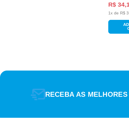
R$ 34,
BITOLA
1
x de
R$ 3
AD
COMPRIMENTO
RECEBA AS MELHORES