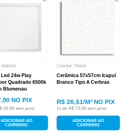
:
896542
Cód.Ref:
715645
 Led 24w Play
Cerâmica 57x57cm Icapuí
por Quadrado 6500k
Branco Tipo A Cerbras
o Blumenau
7
,
90
NO PIX
R$ 26,51
/M²
NO PIX
$
39
,
89
sem juros
1
x de
R$
73
,
09
sem juros
ADICIONAR AO
ADICIONAR AO
CARRINHO
CARRINHO