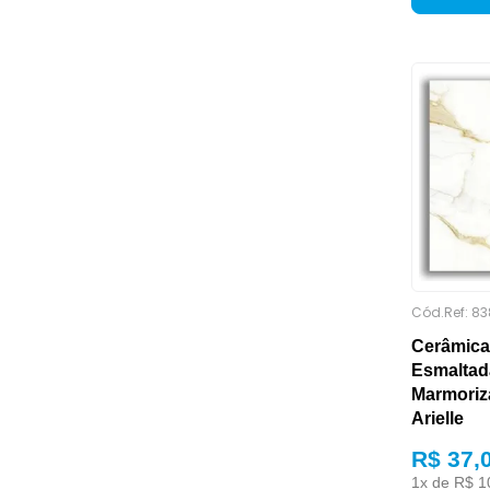
ALIMENTAÇÃO
Cód.Ref:
83
Cerâmica
Esmaltad
Marmoriz
Arielle
ALTURA
R$ 37,
1
x de
R$
1