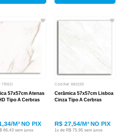
:
715621
Cód.Ref:
983235
ica 57x57cm Atenas
Cerâmica 57x57cm Lisboa
HD Tipo A Cerbras
Cinza Tipo A Cerbras
1,34
/M²
R$ 27,54
/M²
NO PIX
NO PIX
$
86
,
43
sem juros
1
x de
R$
75
,
95
sem juros