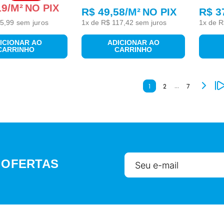
19
/M²
NO PIX
R$ 49,58
/M²
R$ 3
NO PIX
5,99
sem juros
1
x de
R$
117
,
42
sem juros
1
x de
R
ICIONAR AO
ADICIONAR AO
CARRINHO
CARRINHO
…
1
2
7
 OFERTAS