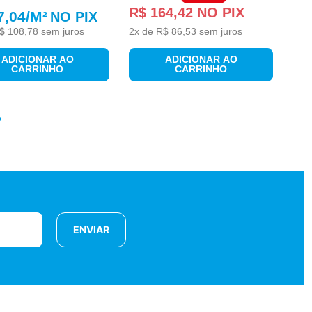
R$
164
,
42
NO PIX
7,04
/M²
NO PIX
$
108
,
78
sem juros
2
x de
R$
86
,
53
sem juros
ADICIONAR AO
ADICIONAR AO
CARRINHO
CARRINHO
ENVIAR