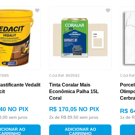
7885
Cód.Ref:
863582
Cód.Ref
astificante Vedalit
Tinta Coralar Mais
Porce
it
Econômica Palha 15L
Olimpo
Coral
Cerbr
40
NO PIX
R$
170
,
05
NO PIX
R$ 6
8
,
00
sem juros
2
x de
R$
89
,
50
sem juros
1
x de
R
ICIONAR AO
ADICIONAR AO
CARRINHO
CARRINHO