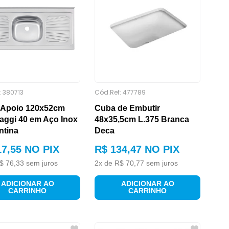
:
380713
Cód.Ref:
477789
e Apoio 120x52cm
Cuba de Embutir
aggi 40 em Aço Inox
48x35,5cm L.375 Branca
ntina
Deca
17
,
55
NO PIX
R$
134
,
47
NO PIX
$
76
,
33
sem juros
2
x de
R$
70
,
77
sem juros
ADICIONAR AO
ADICIONAR AO
CARRINHO
CARRINHO