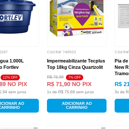
2297
Cód.Ref:
746502
Cód.Ref
água 1.000L
Impermeabilizante Tecplus
Pia d
no Fortlev
Top 18kg Cinza Quartzolit
New R
Tramo
R$
76
,
99
12
% OFF
7
% OFF
89
NO PIX
R$
71
,
90
NO PIX
R$
2
5
,
94
sem juros
1
x de
R$
75
,
68
sem juros
3
x de
R
ICIONAR AO
ADICIONAR AO
CARRINHO
CARRINHO