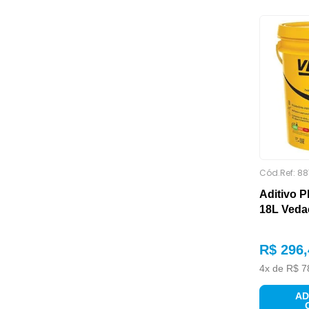
ACABAMENTO DE
SUPERFÍCIE
Cód.Ref:
88
Aditivo Pl
18L Vedac
ACABAMENTO LATERAL
R$
296
,
4
x de
R$
7
AD