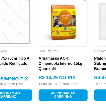
7488
Cód.Ref:
312660
Cód.Ref
 75x75cm Tipo A
Argamassa AC-I
Plafon
lido Retificado
Cimentcola Interno 15kg
Sobre
Quartzolit
Branc
R$
13
,
29
NO PIX
R$
3
09
/M²
NO PIX
30
,
47
sem juros
1
x de
R$
13
,
99
sem juros
1
x de
R
ICIONAR AO
ADICIONAR AO
CARRINHO
CARRINHO