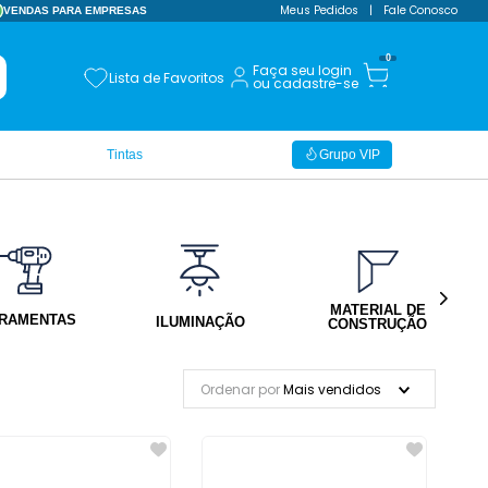
Meus Pedidos
Fale Conosco
10% OFF
VENDAS PARA EMPRESAS
CUPOM BEMVINDO
0
Faça seu login
Lista de Favoritos
ou cadastre-se
Tintas
Grupo VIP
MATERIAL DE
RAMENTAS
ILUMINAÇÃO
CONSTRUÇÃO
Ordenar por
Mais vendidos