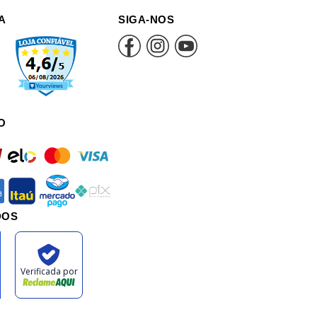
A
SIGA-NOS
O
ard
elo
mastercard
visa
can
itau
mercadopago
pix
DOS