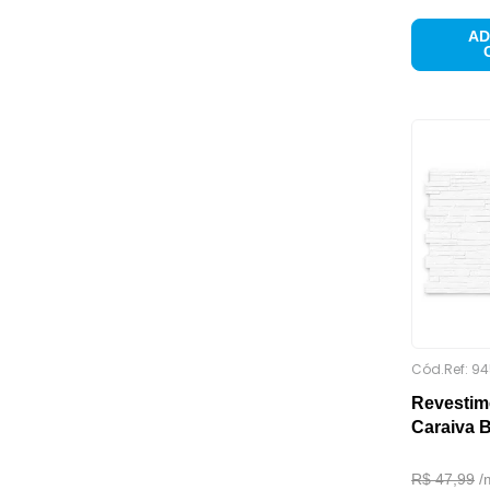
AD
AMBIENTE INDICADO
Cód.Ref:
94
Revestim
Caraiva 
R$
47
,
99
/