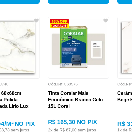
8740
Cód.Ref:
863575
Cód.Ref
 68x68cm
Tinta Coralar Mais
Cerâm
a Polida
Econômico Branco Gelo
Bege 
ada Lírio Lux
15L Coral
R$
165
,
30
NO PIX
04
/M²
R$ 3
NO PIX
08
,
78
sem juros
2
x de
R$
87
,
00
sem juros
1
x de
R