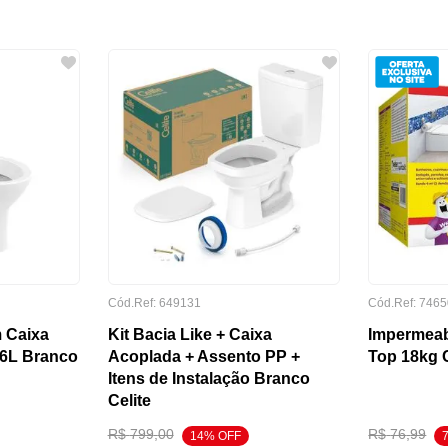
Cód.Ref:
649131
Cód.Ref:
7465
 Caixa
Kit Bacia Like + Caixa
Impermeab
/6L Branco
Acoplada + Assento PP +
Top 18kg C
Itens de Instalação Branco
Celite
R$
799
,
00
R$
76
,
99
14
% OFF