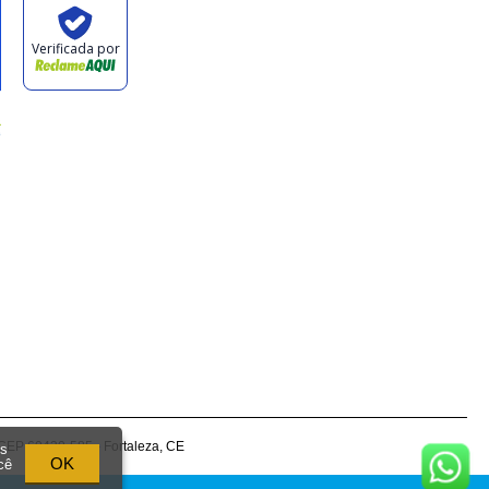
CEP 60430-585 - Fortaleza, CE
os
OK
cê