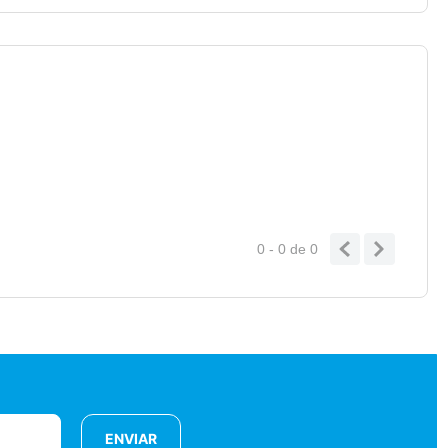
0 - 0
de
0
ENVIAR