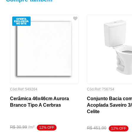
Cód.Ref:
549264
Cód.Ref:
756754
Cerâmica 46x46cm Aurora
Conjunto Bacia com
Branco Tipo A Cerbras
Acoplada Saveiro 3
Celite
R$
30
,
99
/
m²
12
% OFF
R$
451
,
00
12
% OFF