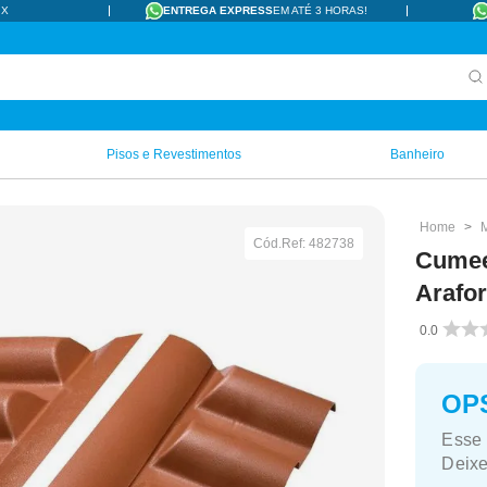
IX
ENTREGA EXPRESS
EM ATÉ 3 HORAS!
Pisos e Revestimentos
Banheiro
Cód.Ref:
482738
Cumee
Arafo
0.0