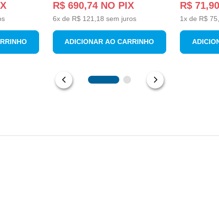
IX
R$
690
,
74
NO PIX
R$
71
,
9
os
6
x de
R$
121
,
18
sem juros
1
x de
R$
75
ARRINHO
ADICIONAR AO CARRINHO
ADICIO