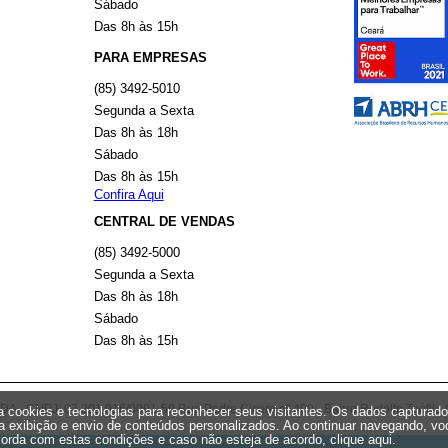
Sábado
Das 8h às 15h
PARA EMPRESAS
(85) 3492-5010
Segunda a Sexta
Das 8h às 18h
Sábado
Das 8h às 15h
Confira Aqui
CENTRAL DE VENDAS
(85) 3492-5000
Segunda a Sexta
Das 8h às 18h
Sábado
Das 8h às 15h
 CNPJ: 07.201.916/0001-59 Rua Padre Cicero nº 400 - Bairro Rodolfo Teófilo 
iza cookies e tecnologias para reconhecer seus visitantes. Os dados capturad
a exibição e envio de conteúdos personalizados. Ao continuar navegando, vo
orda com estas condições e caso não esteja de acordo,
clique aqui
.