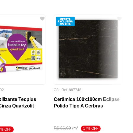
02
Cód.Ref:
887748
ilizante Tecplus
Cerâmica 100x100cm Eclipse
inza Quartzolit
Polido Tipo A Cerbras
R$
86
,
99
/
m²
17
% OFF
7
% OFF