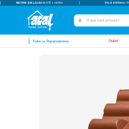
RETIRE EM LOJA
EM ATÉ 1 HORA
5% À VISTA
NO P
O que você procura?
TERMOS MAIS BUSCADOS
pisos revestimentos
1
º
Outlet
ceramica
2
º
tinta
3
º
porcelanato
4
º
revestimento
5
º
vaso sanitário
6
º
pia
7
º
porta
8
º
chuveiro
9
º
18l
10
º