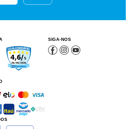
A
SIGA-NOS
O
rd
elo
mastercard
visa
an
itau
mercadopago
pix
DOS