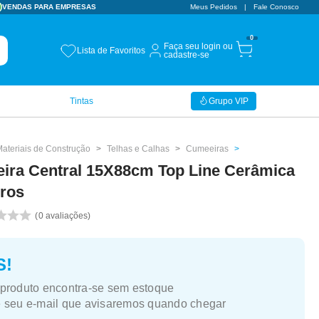
VENDAS PARA EMPRESAS
Meus Pedidos
Fale Conosco
0
Faça seu login ou
Lista de Favoritos
cadastre-se
Tintas
Grupo VIP
Materiais de Construção
Telhas e Calhas
Cumeeiras
ira Central 15X88cm Top Line Cerâmica
rros
0
avaliações