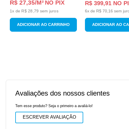
R$ 27,35
/M²
NO PIX
R$
399
,
91
NO P
1
x de
R$ 28,79
sem juros
6
x de
R$
70
,
16
sem jur
ADICIONAR AO CARRINHO
ADICIONAR AO C
Avaliações dos nossos clientes
Tem esse produto? Seja o primeiro a avaliá-lo!
ESCREVER AVALIAÇÃO