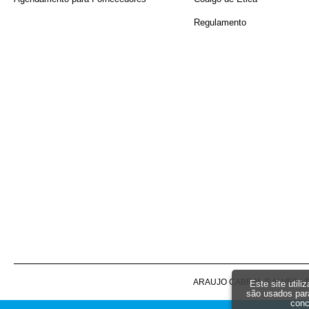
Regulamento
ARAUJO CABRAL E ALVES LTDA -
Este site util
são usados par
conc