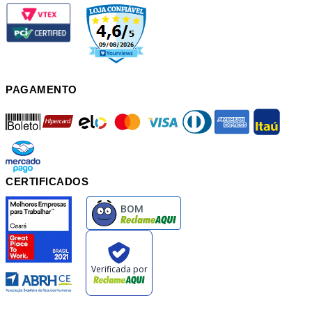
PAGAMENTO
boleto
hipercard
elo
mastercard
visa
diners
american
itau
mercadopago
pix
CERTIFICADOS