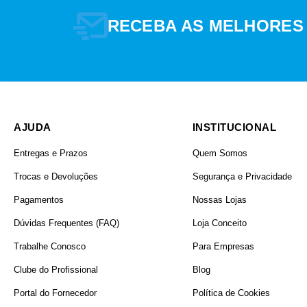
RECEBA AS MELHORES
USO INDICADO
AJUDA
INSTITUCIONAL
Entregas e Prazos
Quem Somos
Trocas e Devoluções
Segurança e Privacidade
Pagamentos
Nossas Lojas
Dúvidas Frequentes (FAQ)
Loja Conceito
Trabalhe Conosco
Para Empresas
FAIXAS DE PREÇO
Clube do Profissional
Blog
Portal do Fornecedor
Política de Cookies
R$ 66,00
R$ 407,00