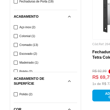
Fechaduras de Porta
(
19
)
ACABAMENTO
Aço inox
(
2
)
Colonial
(
1
)
Cód.Ref:
264
Cromado
(
13
)
Fechadur
Escovado
(
2
)
Tetra Col
Madeirado
(
1
)
R$
92
,
99
Polido
(
2
)
R$
69
,
7
ACABAMENTO DE
SUPERFÍCIE
1
x de
R$
7
AD
Polido
(
2
)
COR