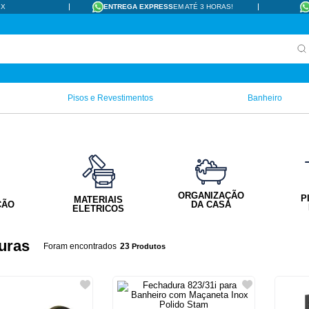
IX
ENTREGA EXPRESS
EM ATÉ 3 HORAS!
Pisos e Revestimentos
Banheiro
ORGANIZAÇÃO
P
MATERIAIS
ÇÃO
DA CASA
ELETRICOS
uras
23
Produtos