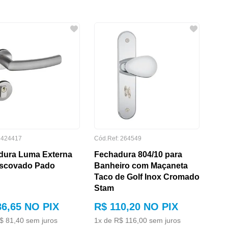
:
424417
Cód.Ref:
264549
dura Luma Externa
Fechadura 804/10 para
Escovado Pado
Banheiro com Maçaneta
Taco de Golf Inox Cromado
Stam
86
,
65
NO PIX
R$
110
,
20
NO PIX
$
81
,
40
sem juros
1
x de
R$
116
,
00
sem juros