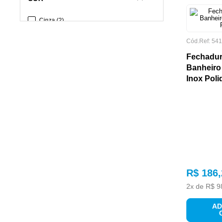
Cinza
(
2
)
Cromado
(
15
)
Cód.Ref:
541
Fechadur
Banheiro
DIMENSÕES
Inox Pol
R$
186
,
2
x de
R$
9
EMBALAGEM
AD