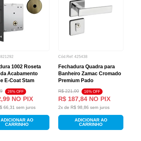
:
821292
Cód.Ref:
425438
dura 1002 Roseta
Fechadura Quadra para
da Acabamento
Banheiro Zamac Cromado
ue E-Coat Stam
Premium Pado
9
R$
221
,
00
26
% OFF
16
% OFF
2
,
99
NO PIX
R$
187
,
84
NO PIX
$
66
,
31
sem juros
2
x de
R$
98
,
86
sem juros
ADICIONAR AO
ADICIONAR AO
CARRINHO
CARRINHO