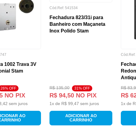
Cód.Ref:
541534
Fechadura 823/31i para
Banheiro com Maçaneta
Inox Polido Stam
747
Cód.Ref
a 1002 Trava 3V
Fecha
onial Stam
Redon
Antiq
R$
135
,
00
R$
83
,
9
26
% OFF
31
% OFF
5
NO PIX
R$
94
,
50
NO PIX
R$
6
3
,
42
sem juros
1
x de
R$
99
,
47
sem juros
1
x de
R
ICIONAR AO
ADICIONAR AO
CARRINHO
CARRINHO