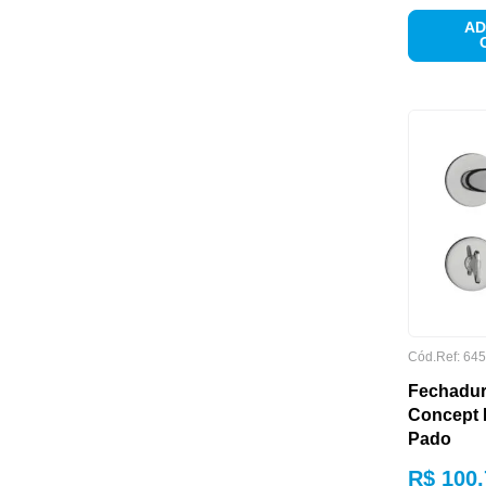
MARCA
AD
MARCA
Cód.Ref:
645
Fechadur
Concept 
Pado
R$
100
,