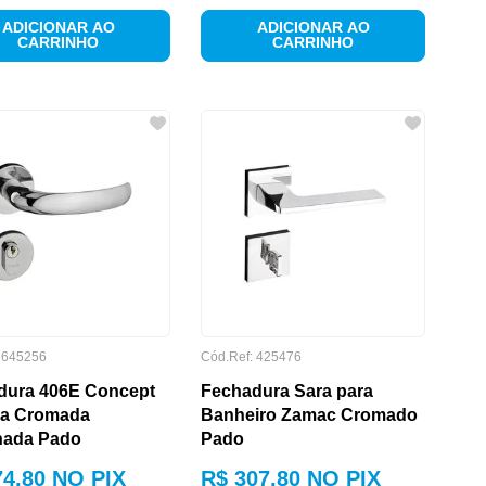
ADICIONAR AO
ADICIONAR AO
CARRINHO
CARRINHO
:
645256
Cód.Ref:
425476
dura 406E Concept
Fechadura Sara para
na Cromada
Banheiro Zamac Cromado
hada Pado
Pado
74
,
80
NO PIX
R$
307
,
80
NO PIX