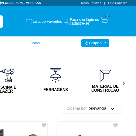
VENDAS PARA EMPRESAS
CUPOM BEMVINDO
Meus Pedidos
Fale Conosco
10% OFF
0
Faça seu login ou
Lista de Favoritos
cadastre-se
Tintas
Grupo VIP
MATERIAL DE
ISCINA E
FERRAGENS
CONSTRUÇÃO
LAZER
Ordenar por
Relevância