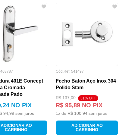
:
468787
Cód.Ref:
541497
dura 401E Concept
Fecho Baton Aço Inox 304
na Cromada
Polido Stam
hada Pado
R$
137
,
00
31
% OFF
0
,
24
NO PIX
R$
95
,
89
NO PIX
$
94
,
99
sem juros
1
x de
R$
100
,
94
sem juros
ADICIONAR AO
ADICIONAR AO
CARRINHO
CARRINHO