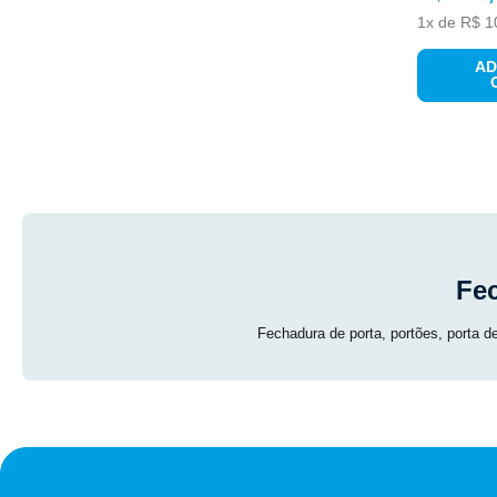
1
x de
R$
1
PRODUTO
AD
Fe
Fechadura de porta, portões, porta d
TIPO DE MATERIAL