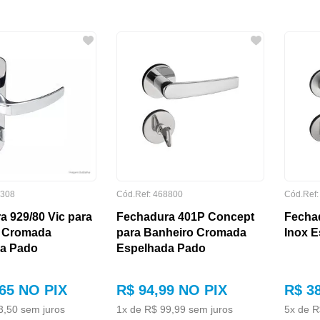
308
Cód.Ref:
468800
Cód.Ref
a 929/80 Vic para
Fechadura 401P Concept
Fecha
 Cromada
para Banheiro Cromada
Inox 
a Pado
Espelhada Pado
65
NO PIX
R$
94
,
99
NO PIX
R$
3
3
,
50
sem juros
1
x de
R$
99
,
99
sem juros
5
x de
R