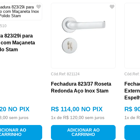
510
a 823/29i para
 com Maçaneta
ido Stam
Cód.Ref:
821124
Cód.Ref
Fechadura 823/37 Roseta
Fecha
Redonda Aço Inox Stam
Exter
Espel
20
NO PIX
R$
114
,
00
NO PIX
R$
9
8
,
00
sem juros
1
x de
R$
120
,
00
sem juros
1
x de
R
ICIONAR AO
ADICIONAR AO
CARRINHO
CARRINHO