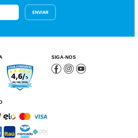
ENVIAR
A
SIGA-NOS
O
rd
elo
mastercard
visa
an
itau
mercadopago
pix