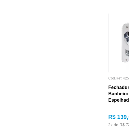
GARANTIA
Cód.Ref:
425
Fechadur
Banheiro
Espelhad
R$
139
,
2
x de
R$
7