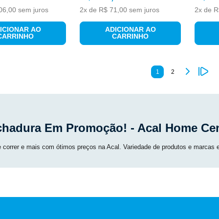
06
,
00
sem juros
2
x de
R$
71
,
00
sem juros
2
x de
R
ICIONAR AO
ADICIONAR AO
CARRINHO
CARRINHO
1
2
chadura Em Promoção! - Acal Home Cen
e correr e mais com ótimos preços na Acal. Variedade de produtos e marcas 