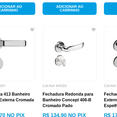
ICIONAR AO
ADICIONAR AO
CARRINHO
CARRINHO
287
Cód.Ref:
645263
Cód.Ref
a 413 Banheiro
Fechadura Redonda para
Fecha
Externa Cromada
Banheiro Concept 406-B
Exter
Cromado Pado
Espel
70
NO PIX
R$
134
,
90
NO PIX
R$
1