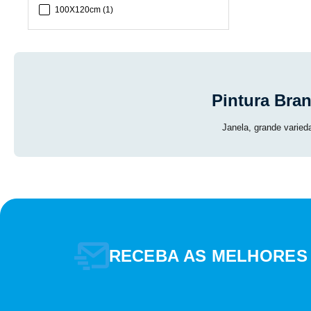
100X120cm
(
1
)
EMBALAGEM
Pintura Bran
Janela, grande varied
MARCA
RECEBA AS MELHORES