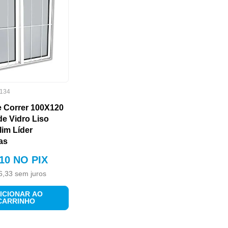
134
e Correr 100X120
e Vidro Liso
im Líder
as
10
NO PIX
6
,
33
sem juros
ICIONAR AO
CARRINHO