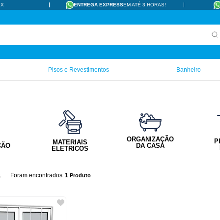
IX
ENTREGA EXPRESS
EM ATÉ 3 HORAS!
Pisos e Revestimentos
Banheiro
ORGANIZAÇÃO
P
MATERIAIS
ÇÃO
DA CASA
ELETRICOS
s
1
Produto