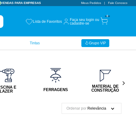
VENDAS PARA EMPRESAS
Meus Pedidos
Fale Conosco
0
Faça seu login ou
Lista de Favoritos
cadastre-se
Tintas
Grupo VIP
MATERIAL DE
ISCINA E
FERRAGENS
CONSTRUÇÃO
LAZER
Ordenar por
Relevância