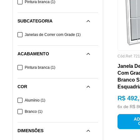
Pintura branca
(
1
)
SUBCATEGORIA
Janelas de Correr com Grade
(
1
)
ACABAMENTO
Cód.Ref:
721
Janela D
Pintura branca
(
1
)
Com Grad
Branco Sl
COR
Esquadri
R$
492
,
Alumínio
(
1
)
6
x de
R$
8
Branco
(
1
)
AD
DIMENSÕES