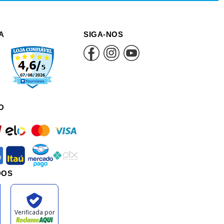
A
SIGA-NOS
O
rd
elo
mastercard
visa
an
itau
mercadopago
pix
DOS