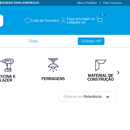
VENDAS PARA EMPRESAS
Meus Pedidos
Fale Conosco
0
Faça seu login ou
Lista de Favoritos
cadastre-se
Tintas
Grupo VIP
MATERIAL DE
ISCINA E
FERRAGENS
CONSTRUÇÃO
LAZER
Ordenar por
Relevância