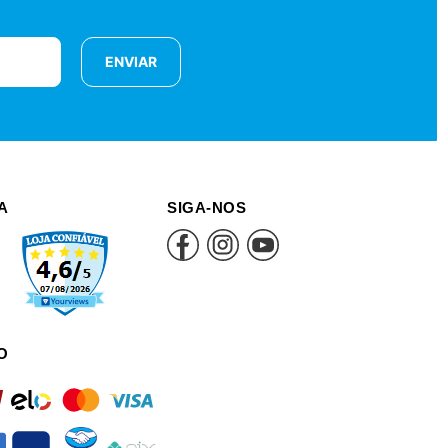
ENVIAR
A
SIGA-NOS
O
rd
elo
mastercard
visa
an
itau
mercadopago
pix