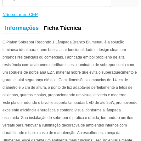
Não sei meu CEP
Informações
Ficha Técnica
O Plafon Sobrepor Redondo 1 Lâmpada Branco Blumenau é a solução
luminosa ideal para quem busca aliar funcionalidade e design clean em
projetos residenciais ou comerciais. Fabricada em polipropileno de alta
resistência com acabamento brilhante, esta luminária de sobrepor conta com
um soquete de porcelana E27, material nobre que evita o superaquecimento e
garante total segurança elétrica. Com dimensões compactas de 14 cm de
diâmetro e 5 cm de altura, o ponto de luz adapta-se perfeitamente a tetos de
cozinhas, quartos e salas, proporcionando um visual discreto e moderno.
Este plafon redondo é bivolt e suporta lâmpadas LED de até 25W, promovendo
excelente eficiência energética e conforto visual conforme a lâmpada
escolhida. Sua instalação de sobrepor é prática e rápida, tornando-o um item
versátil para renovar a iluminação decorativa de ambientes internos com
durabilidade e baixo custo de manutenção. Ao escolher esta peça da
Blumenau, você garante um ambiente mais funcional, seguro e visualmente