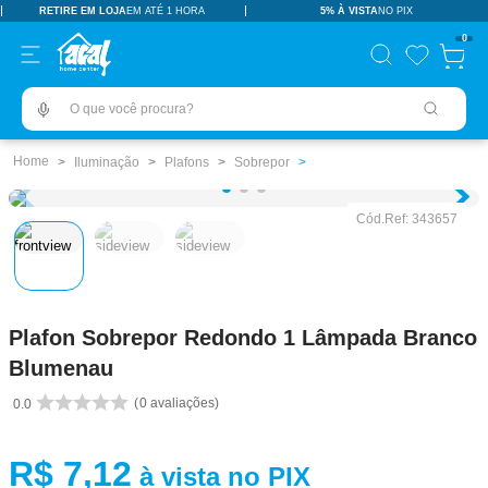
RETIRE EM LOJA
EM ATÉ 1 HORA
5% À VISTA
NO PIX
TERMOS MAIS BUSCADOS
0
pisos revestimentos
1
º
O que você procura?
ceramica
2
º
tinta
3
º
Iluminação
Plafons
Sobrepor
porcelanato
4
º
Cód.Ref:
343657
revestimento
5
º
vaso sanitário
6
º
pia
7
º
Plafon Sobrepor Redondo 1 Lâmpada Branco
chuveiro
8
º
Blumenau
porta
9
º
0
avaliações
0.0
1
10
º
R$
7
,
12
à vista no PIX