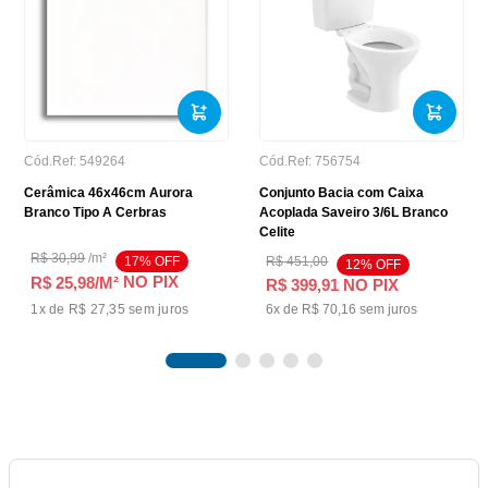
Cód.Ref:
549264
Cód.Ref:
756754
Cerâmica 46x46cm Aurora
Conjunto Bacia com Caixa
Branco Tipo A Cerbras
Acoplada Saveiro 3/6L Branco
Celite
R$
30
,
99
/
m²
17
% OFF
R$
451
,
00
12
% OFF
NO PIX
R$ 25,98
/M²
R$
399
,
91
NO PIX
1
x de
R$ 27,35
sem juros
6
x de
R$
70
,
16
sem juros