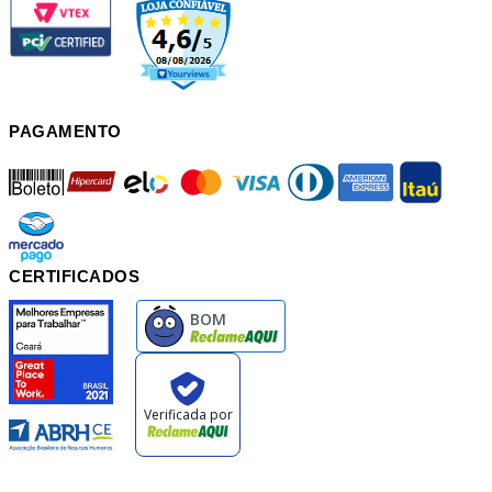
PAGAMENTO
boleto
hipercard
elo
mastercard
visa
diners
american
itau
mercadopago
pix
CERTIFICADOS