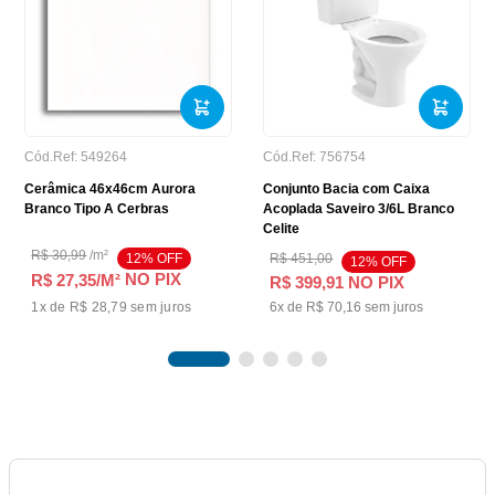
Cód.Ref:
549264
Cód.Ref:
756754
Cerâmica 46x46cm Aurora
Conjunto Bacia com Caixa
Branco Tipo A Cerbras
Acoplada Saveiro 3/6L Branco
Celite
R$
30
,
99
/
m²
12
% OFF
R$
451
,
00
12
% OFF
NO PIX
R$ 27,35
/M²
R$
399
,
91
NO PIX
1
x de
R$ 28,79
sem juros
6
x de
R$
70
,
16
sem juros