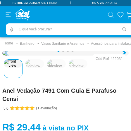
RETIRE EM LOJA
EM ATÉ 1 HORA
5% À VISTA
NO PIX
TERMOS MAIS BUSCADOS
pisos revestimentos
1
º
O que você procura?
ceramica
2
º
tinta
3
º
Banheiro
Vasos Sanitário e Assentos
Acessórios para Instalaç
porcelanato
4
º
Cód.Ref:
422031
revestimento
5
º
vaso sanitário
6
º
pia
7
º
Anel Vedação 7491 Com Guia E Parafuso
porta
8
º
Censi
chuveiro
9
º
1
avaliação
5.0
18l
10
º
R$
29
,
44
à vista no PIX