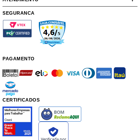
SEGURANCA
PAGAMENTO
boleto
hipercard
elo
mastercard
visa
diners
american
itau
mercadopago
pix
CERTIFICADOS