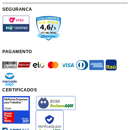
SEGURANCA
PAGAMENTO
boleto
hipercard
elo
mastercard
visa
diners
american
itau
mercadopago
pix
CERTIFICADOS