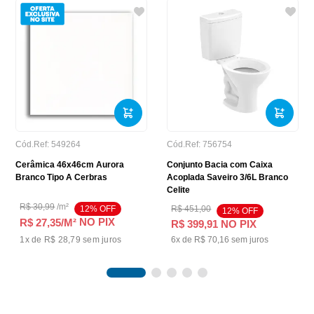
Cód.Ref:
549264
Cód.Ref:
756754
Cerâmica 46x46cm Aurora
Conjunto Bacia com Caixa
Branco Tipo A Cerbras
Acoplada Saveiro 3/6L Branco
Celite
R$
30
,
99
/
m²
12
% OFF
R$
451
,
00
12
% OFF
NO PIX
R$ 27,35
/M²
R$
399
,
91
NO PIX
1
x de
R$ 28,79
sem juros
6
x de
R$
70
,
16
sem juros