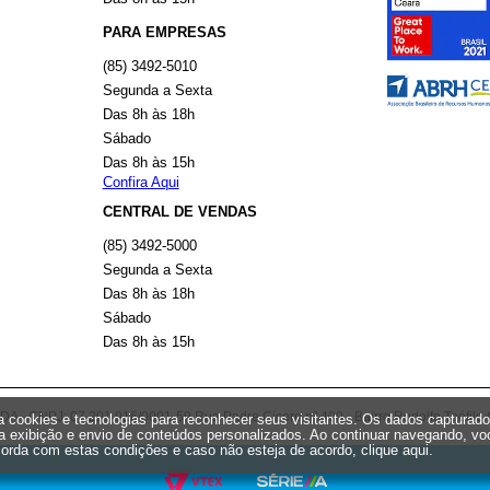
PARA EMPRESAS
(85) 3492-5010
Segunda a Sexta
Das 8h às 18h
Sábado
Das 8h às 15h
Confira Aqui
CENTRAL DE VENDAS
(85) 3492-5000
Segunda a Sexta
Das 8h às 18h
Sábado
Das 8h às 15h
 CNPJ: 07.201.916/0001-59 Rua Padre Cicero nº 400 - Bairro Rodolfo Teófilo 
iza cookies e tecnologias para reconhecer seus visitantes. Os dados capturad
a exibição e envio de conteúdos personalizados. Ao continuar navegando, vo
orda com estas condições e caso não esteja de acordo,
clique aqui
.