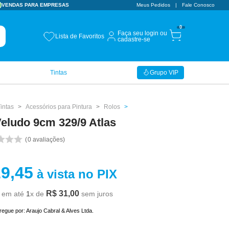
VENDAS PARA EMPRESAS
Meus Pedidos
Fale Conosco
0
Faça seu login ou
Lista de Favoritos
cadastre-se
Tintas
Grupo VIP
intas
Acessórios para Pintura
Rolos
eludo 9cm 329/9 Atlas
0
avaliações
29
,
45
à vista no PIX
R$
31
,
00
em até
1
x de
sem juros
tregue por:
Araujo Cabral & Alves Ltda.