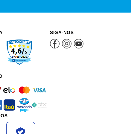
A
SIGA-NOS
O
rd
elo
mastercard
visa
an
itau
mercadopago
pix
DOS