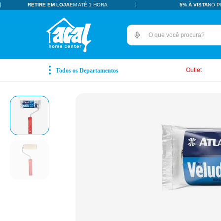
RETIRE EM LOJA
EM ATÉ 1 HORA
5% À VISTA
NO P
O que você procura?
TERMOS MAIS BUSCADOS
pisos revestimentos
1
º
Outlet
ceramica
2
º
tinta
3
º
porcelanato
4
º
revestimento
5
º
pia
6
º
vaso sanitário
7
º
porta
8
º
chuveiro
9
º
1
10
º