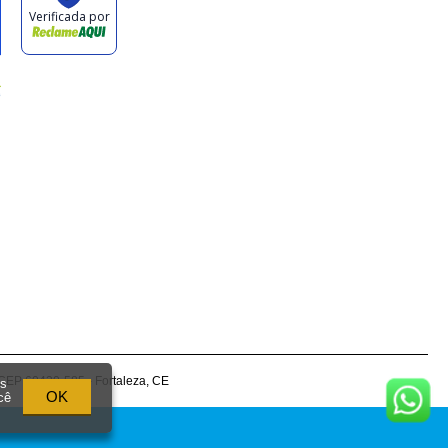
CEP 60430-585 - Fortaleza, CE
os
OK
cê