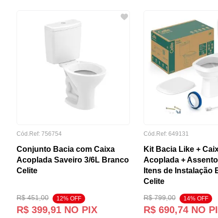
Cód.Ref:
756754
Cód.Ref:
649131
Conjunto Bacia com Caixa
Kit Bacia Like + Cai
Acoplada Saveiro 3/6L Branco
Acoplada + Assento
Celite
Itens de Instalação
Celite
R$
451
,
00
R$
799
,
00
12
% OFF
14
% OFF
R$
399
,
91
NO PIX
R$
690
,
74
NO P