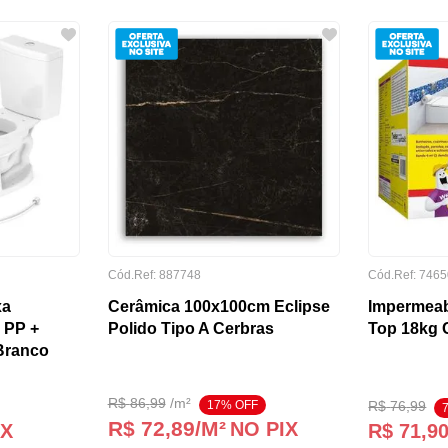
Cód.Ref:
887748
Cód.Ref:
7465
xa
Cerâmica 100x100cm Eclipse
Impermeab
 PP +
Polido Tipo A Cerbras
Top 18kg C
 Branco
R$
86
,
99
/
m²
17
% OFF
R$
76
,
99
R$ 72,89
/M²
NO PIX
IX
R$
71
,
9