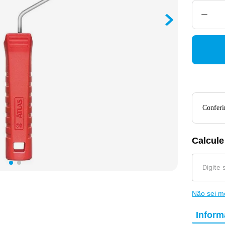
Conferir
Calcule
Não sei 
Infor