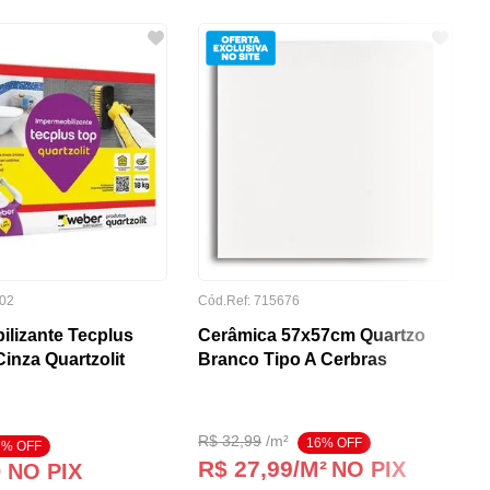
02
Cód.Ref:
715676
ilizante Tecplus
Cerâmica 57x57cm Quartzo
inza Quartzolit
Branco Tipo A Cerbras
R$
32
,
99
/
m²
16
% OFF
7
% OFF
R$ 27,99
/M²
NO PIX
0
NO PIX