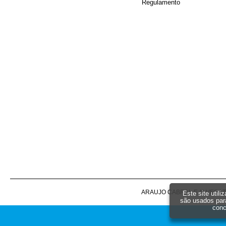
Regulamento
ARAUJO CABRAL E ALVES LTDA -
Este site util
são usados par
conc