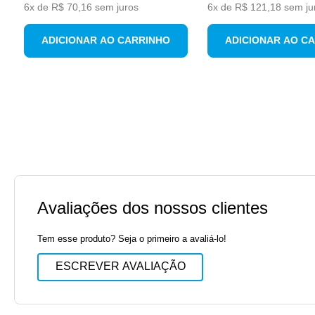
6
x de
R$
70
,
16
sem juros
6
x de
R$
121
,
18
sem ju
ADICIONAR AO CARRINHO
ADICIONAR AO C
Avaliações dos nossos clientes
Tem esse produto? Seja o primeiro a avaliá-lo!
ESCREVER AVALIAÇÃO