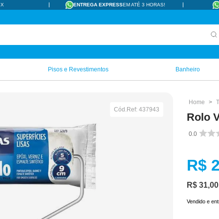
IX
ENTREGA EXPRESS
EM ATÉ 3 HORAS!
Pisos e Revestimentos
Banheiro
T
Cód.Ref:
437943
Rolo V
0.0
R$
R$
31
,
00
Vendido e en