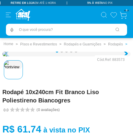
RETIRE EM LOJA
EM ATÉ 1 HORA
5% À VISTA
NO PIX
TERMOS MAIS BUSCADOS
0
pisos revestimentos
1
º
O que você procura?
ceramica
2
º
tinta
3
º
Pisos e Revestimentos
Rodapés e Guarnições
Rodapés
porcelanato
4
º
Cód.Ref:
883573
revestimento
5
º
pia
6
º
vaso sanitário
7
º
Rodapé 10x240cm Fit Branco Liso
porta
8
º
Poliestireno Biancogres
chuveiro
9
º
0
avaliações
0.0
18l
10
º
R$
61
,
74
à vista no PIX