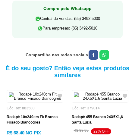
Compre pelo Whatsapp
Central de vendas: (85) 3492-5000
Para empresas: (85) 3492-5010
É do seu gosto? Então veja estes produtos
similares
Cód.Ref: 883580
Cód.Ref: 379014
Rodapé 10x240cm Fit Branco
Rodapé 455 Branco 24X5X1,6
Frisado Biancogres
Santa Luzia
R$ 88,99
22% OFF
R$ 68,40
NO PIX