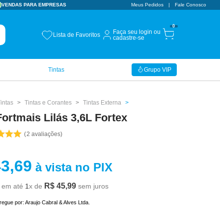
VENDAS PARA EMPRESAS
CUPOM BEMVINDO
Meus Pedidos
Fale Conosco
10% OFF
0
Faça seu login ou
Lista de Favoritos
cadastre-se
Tintas
Grupo VIP
intas
Tintas e Corantes
Tintas Externa
Fortmais Lilás 3,6L Fortex
2
avaliações
43
,
69
à vista no PIX
R$
45
,
99
em até
1
x de
sem juros
tregue por:
Araujo Cabral & Alves Ltda.