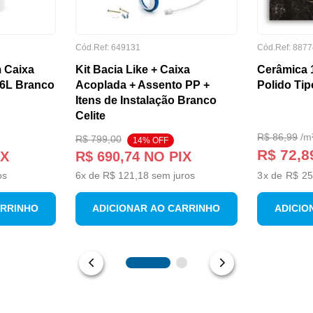
Cód.Ref:
649131
Cód.Ref:
8877
 Caixa
Kit Bacia Like + Caixa
Cerâmica 
/6L Branco
Acoplada + Assento PP +
Polido Tip
Itens de Instalação Branco
Celite
R$
86
,
99
/
m
R$
799
,
00
14
% OFF
R$ 72,8
IX
R$
690
,
74
NO PIX
os
6
x de
R$
121
,
18
sem juros
3
x de
R$ 25
ARRINHO
ADICIONAR AO CARRINHO
ADICIO