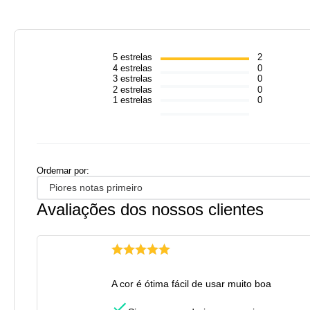
5
estrelas
2
4
estrelas
0
3
estrelas
0
2
estrelas
0
1
estrelas
0
Ordernar por:
Piores notas primeiro
Avaliações dos nossos clientes
A cor é ótima fácil de usar muito boa