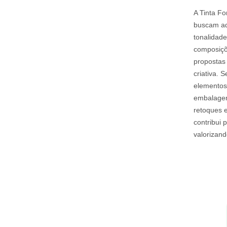
A Tinta Fo
buscam ad
tonalidade
composiçõ
propostas
criativa. 
elementos
embalagem 
retoques e
contribui 
valorizan