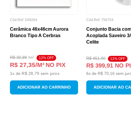
Cód.Ref:
549264
Cód.Ref:
756754
Cerâmica 46x46cm Aurora
Conjunto Bacia com
Branco Tipo A Cerbras
Acoplada Saveiro 3
Celite
R$
30
,
99
/
m²
12
% OFF
R$
451
,
00
12
% OFF
R$ 27,35
/M²
NO PIX
R$
399
,
91
NO P
1
x de
R$ 28,79
sem juros
6
x de
R$
70
,
16
sem jur
ADICIONAR AO CARRINHO
ADICIONAR AO C