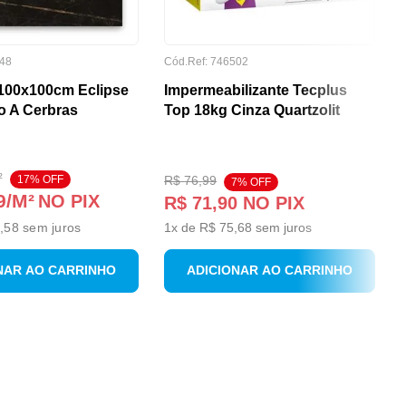
48
Cód.Ref:
746502
100x100cm Eclipse
Impermeabilizante Tecplus
o A Cerbras
Top 18kg Cinza Quartzolit
²
17
% OFF
R$
76
,
99
7
% OFF
9
/M²
NO PIX
R$
71
,
90
NO PIX
,58
sem juros
1
x de
R$
75
,
68
sem juros
NAR AO CARRINHO
ADICIONAR AO CARRINHO