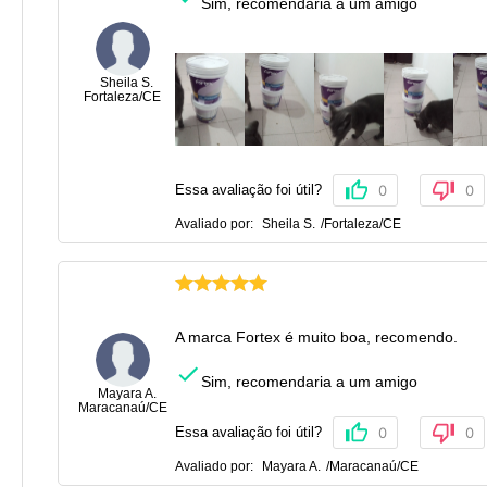
Sim, recomendaria a um amigo
Sheila S.
Fortaleza
/
CE
Essa avaliação foi útil?
0
0
Avaliado por:
Sheila S.
/
Fortaleza
/
CE
A marca Fortex é muito boa, recomendo.
Sim, recomendaria a um amigo
Mayara A.
Maracanaú
/
CE
Essa avaliação foi útil?
0
0
Avaliado por:
Mayara A.
/
Maracanaú
/
CE