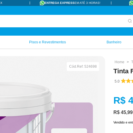
IX
ENTREGA EXPRESS
EM ATÉ 3 HORAS!
Pisos e Revestimentos
Banheiro
T
Cód.Ref:
524698
Tinta 
5.0
R$
R$
45
,
99
Vendido e en