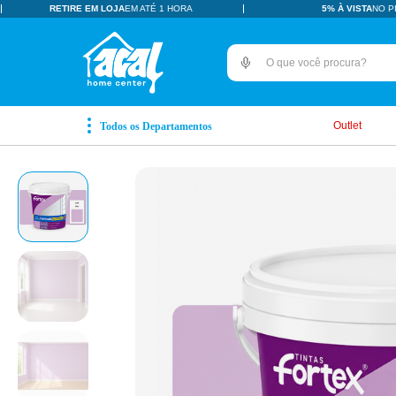
RETIRE EM LOJA
EM ATÉ 1 HORA
5% À VISTA
NO P
O que você procura?
TERMOS MAIS BUSCADOS
pisos revestimentos
1
º
Outlet
ceramica
2
º
tinta
3
º
porcelanato
4
º
revestimento
5
º
pia
6
º
vaso sanitário
7
º
porta
8
º
chuveiro
9
º
18l
10
º