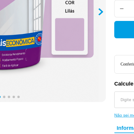
Conferir
Calcule
Não sei 
Infor