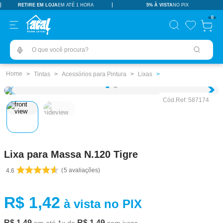
RETIRE EM LOJA
EM ATÉ 1 HORA
5% À VISTA
NO PIX
TERMOS MAIS BUSCADOS
0
pisos revestimentos
1
º
O que você procura?
ceramica
2
º
tinta
3
º
Tintas
Acessórios para Pintura
Lixas
porcelanato
4
º
Cód.Ref:
587174
revestimento
5
º
vaso sanitário
6
º
pia
7
º
Lixa para Massa N.120 Tigre
chuveiro
8
º
5
avaliações
4.6
porta
9
º
1
10
º
R$
1
,
42
à vista no PIX
R$
1
,
49
R$
1
,
49