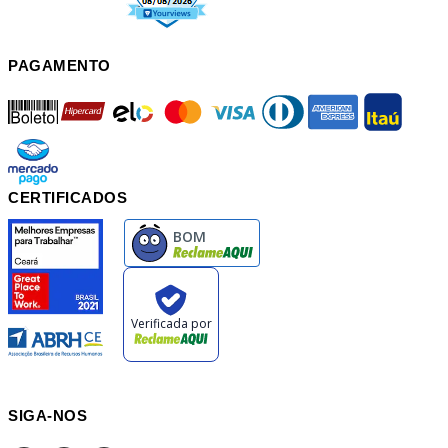
PAGAMENTO
boleto
hipercard
elo
mastercard
visa
diners
american
itau
mercadopago
pix
CERTIFICADOS
SIGA-NOS