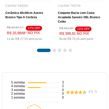
Cód.Ref:
549264
Cód.Ref:
756754
Cerâmica 46x46cm Aurora
Conjunto Bacia com Caixa
Branco Tipo A Cerbras
Acoplada Saveiro 3/6L Branco
Celite
R$
30
,
99
/
m²
17
% OFF
R$
451
,
00
12
% OFF
NO PIX
R$ 25,98
/M²
R$
399
,
91
NO PIX
1
x de
R$ 27,35
sem juros
6
x de
R$
70
,
16
sem juros
5
estrelas
3
4
estrelas
2
3
estrelas
0
4.5
5
2
estrelas
0
1
estrelas
0