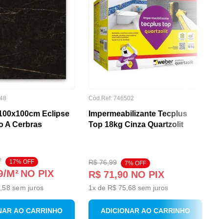
48
Cód.Ref:
746502
100x100cm Eclipse
Impermeabilizante Tecplus
o A Cerbras
Top 18kg Cinza Quartzolit
²
17
% OFF
R$
76
,
99
7
% OFF
9
/M²
NO PIX
R$
71
,
90
NO PIX
,58
sem juros
1
x de
R$
75
,
68
sem juros
NAR AO CARRINHO
ADICIONAR AO CARRINHO