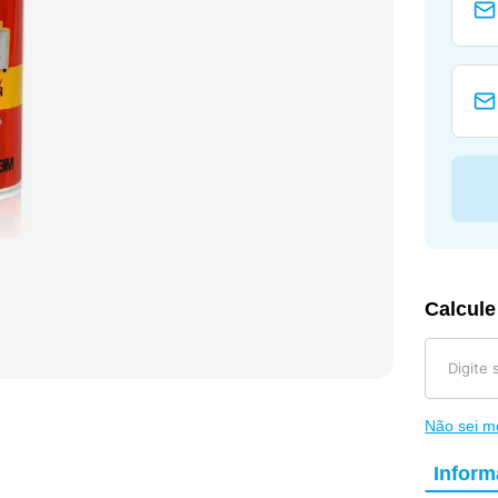
Calcule
Não sei 
Infor