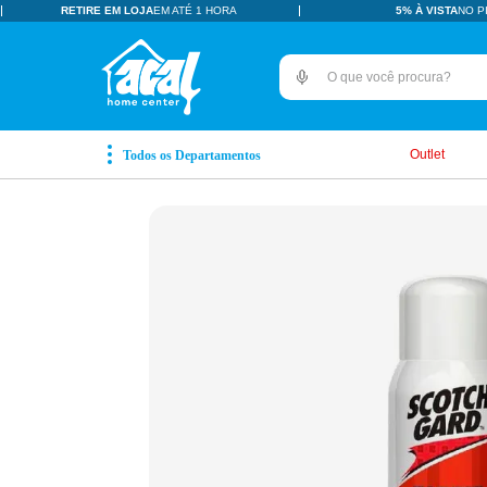
RETIRE EM LOJA
EM ATÉ 1 HORA
5% À VISTA
NO P
O que você procura?
TERMOS MAIS BUSCADOS
pisos revestimentos
1
º
Outlet
ceramica
2
º
tinta
3
º
porcelanato
4
º
revestimento
5
º
pia
6
º
vaso sanitário
7
º
porta
8
º
chuveiro
9
º
18l
10
º