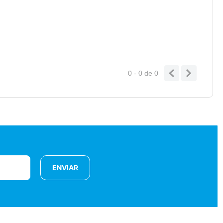
0 - 0
de
0
ENVIAR