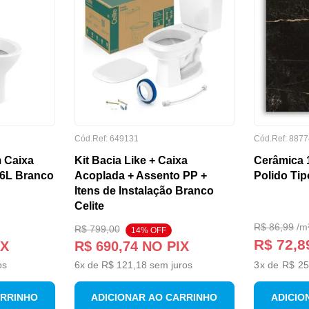
Cód.Ref:
649131
Cód.Ref:
8877
 Caixa
Kit Bacia Like + Caixa
Cerâmica 
/6L Branco
Acoplada + Assento PP +
Polido Tip
Itens de Instalação Branco
Celite
R$
86
,
99
/
m
R$
799
,
00
14
% OFF
R$ 72,8
IX
R$
690
,
74
NO PIX
os
6
x de
R$
121
,
18
sem juros
3
x de
R$ 25
ARRINHO
ADICIONAR AO CARRINHO
ADICIO