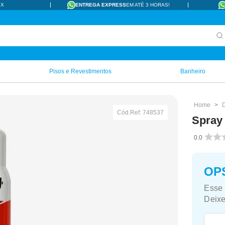
IX
ENTREGA EXPRESS
EM ATÉ 3 HORAS!
Pisos e Revestimentos
Banheiro
Cód.Ref:
748537
Spray
0.0