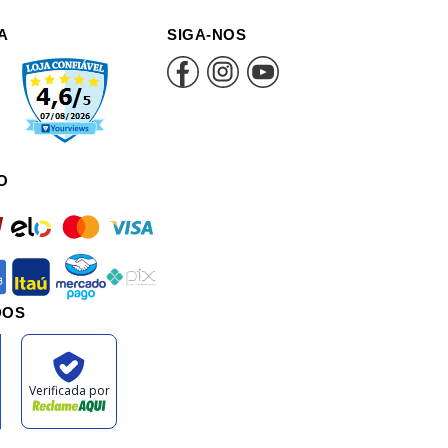
A
SIGA-NOS
O
rd
elo
mastercard
visa
an
itau
mercadopago
pix
DOS