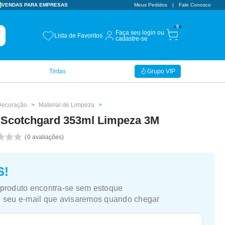
VENDAS PARA EMPRESAS
CUPOM BEMVINDO
Meus Pedidos
Fale Conosco
10% OFF
0
Faça seu login ou
Lista de Favoritos
cadastre-se
Tintas
Grupo VIP
Decoração
Material de Limpeza
 Scotchgard 353ml Limpeza 3M
0
avaliações