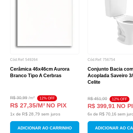
Cód.Ref:
549264
Cód.Ref:
756754
Cerâmica 46x46cm Aurora
Conjunto Bacia com
Branco Tipo A Cerbras
Acoplada Saveiro 3
Celite
R$
30
,
99
/
m²
12
% OFF
R$
451
,
00
12
% OFF
R$ 27,35
/M²
NO PIX
R$
399
,
91
NO P
1
x de
R$ 28,79
sem juros
6
x de
R$
70
,
16
sem jur
ADICIONAR AO CARRINHO
ADICIONAR AO C