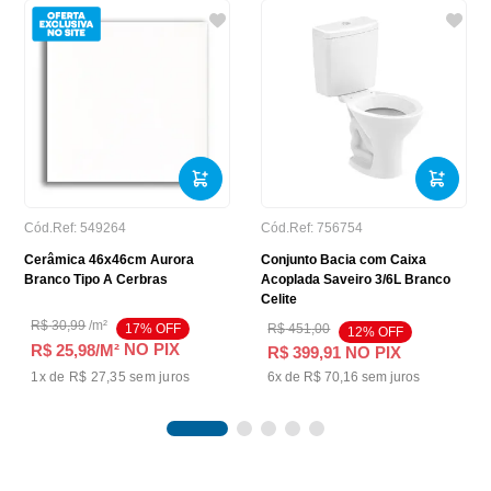
Cód.Ref:
549264
Cód.Ref:
756754
Cerâmica 46x46cm Aurora
Conjunto Bacia com Caixa
Branco Tipo A Cerbras
Acoplada Saveiro 3/6L Branco
Celite
R$
30
,
99
/
m²
17
% OFF
R$
451
,
00
12
% OFF
NO PIX
R$ 25,98
/M²
R$
399
,
91
NO PIX
1
x de
R$ 27,35
sem juros
6
x de
R$
70
,
16
sem juros