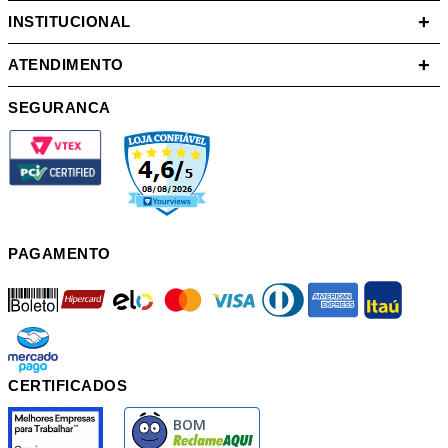
+
INSTITUCIONAL
+
ATENDIMENTO
SEGURANCA
PAGAMENTO
boleto
hipercard
elo
mastercard
visa
diners
american
itau
mercadopago
pix
CERTIFICADOS