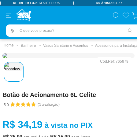
RETIRE EM LOJA
EM ATÉ 1 HORA
5% À VISTA
NO PIX
TERMOS MAIS BUSCADOS
pisos revestimentos
1
º
O que você procura?
ceramica
2
º
tinta
3
º
Banheiro
Vasos Sanitário e Assentos
Acessórios para Instalaç
porcelanato
4
º
Cód.Ref:
765879
revestimento
5
º
vaso sanitário
6
º
pia
7
º
Botão de Acionamento 6L Celite
chuveiro
8
º
1
avaliação
5.0
porta
9
º
1
10
º
R$
34
,
19
à vista no PIX
R$
35
,
99
R$
35
,
99