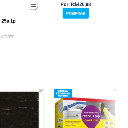
Por:
R$420,98
COMPRAR
C 25a 1p
: 628976