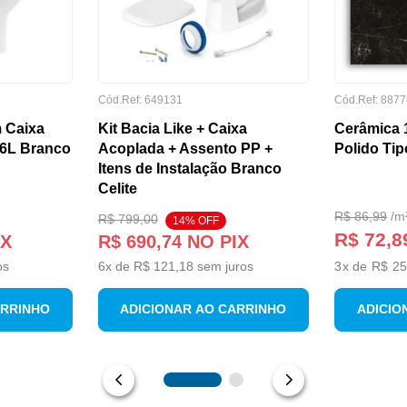
Cód.Ref:
649131
Cód.Ref:
8877
 Caixa
Kit Bacia Like + Caixa
Cerâmica 
/6L Branco
Acoplada + Assento PP +
Polido Tip
Itens de Instalação Branco
Celite
R$
86
,
99
/
m
R$
799
,
00
14
% OFF
R$ 72,8
IX
R$
690
,
74
NO PIX
os
6
x de
R$
121
,
18
sem juros
3
x de
R$ 25
ARRINHO
ADICIONAR AO CARRINHO
ADICIO