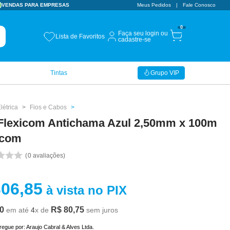
VENDAS PARA EMPRESAS
Meus Pedidos
Fale Conosco
0
Faça seu login ou
Lista de Favoritos
cadastre-se
Tintas
Grupo VIP
létrica
Fios e Cabos
Flexicom Antichama Azul 2,50mm x 100m
ecom
0
avaliações
306
,
85
à vista no PIX
0
R$
80
,
75
em até
4
x de
sem juros
tregue por:
Araujo Cabral & Alves Ltda.