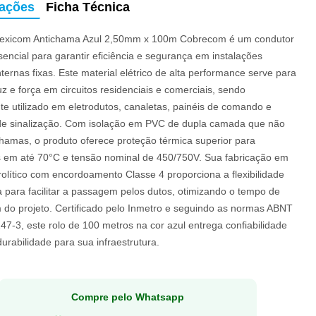
mações
Ficha Técnica
exicom Antichama Azul 2,50mm x 100m Cobrecom é um condutor
ssencial para garantir eficiência e segurança em instalações
internas fixas. Este material elétrico de alta performance serve para
uz e força em circuitos residenciais e comerciais, sendo
e utilizado em eletrodutos, canaletas, painéis de comando e
de sinalização. Com isolação em PVC de dupla camada que não
hamas, o produto oferece proteção térmica superior para
 em até 70°C e tensão nominal de 450/750V. Sua fabricação em
rolítico com encordoamento Classe 4 proporciona a flexibilidade
 para facilitar a passagem pelos dutos, otimizando o tempo de
do projeto. Certificado pelo Inmetro e seguindo as normas ABNT
7-3, este rolo de 100 metros na cor azul entrega confiabilidade
durabilidade para sua infraestrutura.
Compre pelo Whatsapp