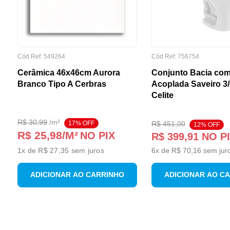
Cód.Ref:
549264
Cód.Ref:
756754
Cerâmica 46x46cm Aurora
Conjunto Bacia com
Branco Tipo A Cerbras
Acoplada Saveiro 3
Celite
R$
30
,
99
/
m²
17
% OFF
R$
451
,
00
12
% OFF
R$ 25,98
/M²
NO PIX
R$
399
,
91
NO P
1
x de
R$ 27,35
sem juros
6
x de
R$
70
,
16
sem jur
ADICIONAR AO CARRINHO
ADICIONAR AO C