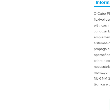
Infor
O Cabo Fl
flexível e
elétricas 
conduzir l
amplament
sistemas 
propaga c
operações
cobre elet
necessária
montagem 
NBR NM 24
técnica e 