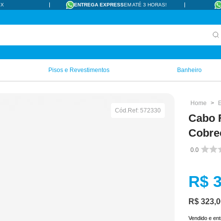
IX
ENTREGA EXPRESS
EM ATÉ 3 HORAS!
Pisos e Revestimentos
Banheiro
E
Cód.Ref:
572330
Cabo 
Cobr
0.0
R$
R$
323
,
0
Vendido e en