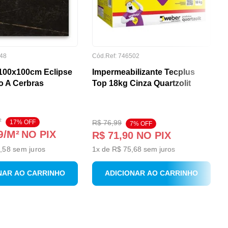
48
Cód.Ref:
746502
100x100cm Eclipse
Impermeabilizante Tecplus
o A Cerbras
Top 18kg Cinza Quartzolit
²
17
% OFF
R$
76
,
99
7
% OFF
9
/M²
NO PIX
R$
71
,
90
NO PIX
,58
sem juros
1
x de
R$
75
,
68
sem juros
NAR AO CARRINHO
ADICIONAR AO CARRINHO