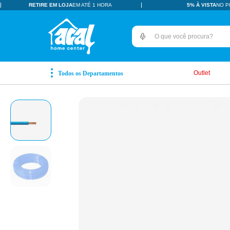
RETIRE EM LOJA
EM ATÉ 1 HORA
5% À VISTA
NO P
O que você procura?
TERMOS MAIS BUSCADOS
pisos revestimentos
1
º
Outlet
ceramica
2
º
tinta
3
º
porcelanato
4
º
revestimento
5
º
vaso sanitário
6
º
pia
7
º
chuveiro
8
º
porta
9
º
1
10
º