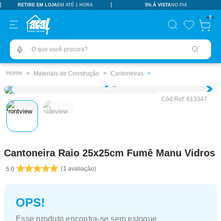
RETIRE EM LOJA
EM ATÉ 1 HORA
5% À VISTA
NO PIX
TERMOS MAIS BUSCADOS
0
pisos revestimentos
1
º
O que você procura?
ceramica
2
º
tinta
3
º
Materiais de Construção
Cantoneiras
porcelanato
4
º
Cód.Ref:
613347
revestimento
5
º
vaso sanitário
6
º
pia
7
º
Cantoneira Raio 25x25cm Fumê Manu Vidros
chuveiro
8
º
1
avaliação
5.0
porta
9
º
1
10
º