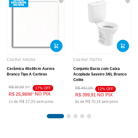
Cód.Ref:
549264
Cód.Ref:
756754
Cerâmica 46x46cm Aurora
Conjunto Bacia com Caixa
Branco Tipo A Cerbras
Acoplada Saveiro 3/6L Branco
Celite
R$
30
,
99
/
m²
17
% OFF
R$
451
,
00
12
% OFF
NO PIX
R$ 25,98
/M²
R$
399
,
91
NO PIX
1
x de
R$ 27,35
sem juros
6
x de
R$
70
,
16
sem juros