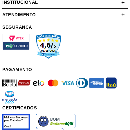
+
INSTITUCIONAL
+
ATENDIMENTO
SEGURANCA
PAGAMENTO
boleto
hipercard
elo
mastercard
visa
diners
american
itau
mercadopago
pix
CERTIFICADOS