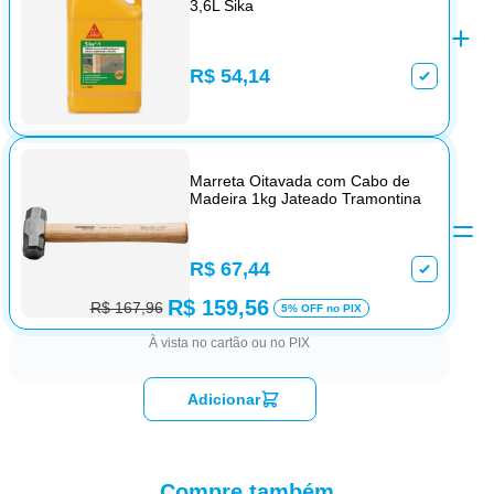
3,6L Sika
R$ 54,14
Marreta Oitavada com Cabo de
Madeira 1kg Jateado Tramontina
R$ 67,44
R$ 159,56
R$ 167,96
5% OFF no PIX
À vista no cartão ou no PIX
Adicionar
Compre também