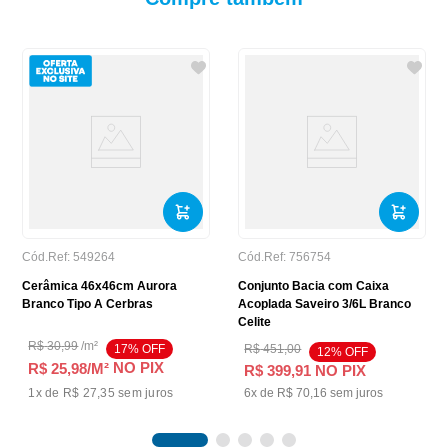
Cód.Ref:
549264
Cód.Ref:
756754
Cerâmica 46x46cm Aurora
Conjunto Bacia com Caixa
Branco Tipo A Cerbras
Acoplada Saveiro 3/6L Branco
Celite
R$
30
,
99
/
m²
17
% OFF
R$
451
,
00
12
% OFF
NO PIX
R$ 25,98
/M²
R$
399
,
91
NO PIX
1
x de
R$ 27,35
sem juros
6
x de
R$
70
,
16
sem juros