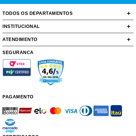
+
TODOS OS DEPARTAMENTOS
+
INSTITUCIONAL
+
ATENDIMENTO
SEGURANCA
PAGAMENTO
boleto
hipercard
elo
mastercard
visa
diners
american
itau
mercadopago
pix