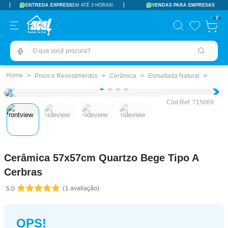
ENTREGA EXPRESS
EM ATÉ 3 HORAS!
VENDAS PARA EMPRESAS
TERMOS MAIS BUSCADOS
0
pisos revestimentos
1
º
O que você procura?
ceramica
2
º
tinta
3
º
Pisos e Revestimentos
Cerâmica
Esmaltada Natural
porcelanato
4
º
Cód.Ref:
715669
vaso sanitário
5
º
revestimento
6
º
pia
7
º
Cerâmica 57x57cm Quartzo Bege Tipo A
chuveiro
8
º
Cerbras
porta
9
º
1
avaliação
5.0
1
10
º