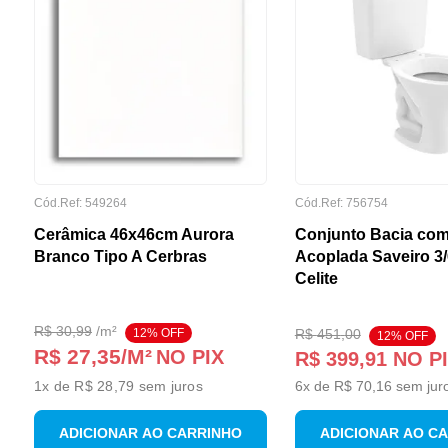
Cód.Ref:
549264
Cód.Ref:
756754
Cerâmica 46x46cm Aurora
Conjunto Bacia com
Branco Tipo A Cerbras
Acoplada Saveiro 3
Celite
R$
30
,
99
/
m²
12
% OFF
R$
451
,
00
12
% OFF
R$ 27,35
/M²
NO PIX
R$
399
,
91
NO P
1
x de
R$ 28,79
sem juros
6
x de
R$
70
,
16
sem jur
ADICIONAR AO CARRINHO
ADICIONAR AO C