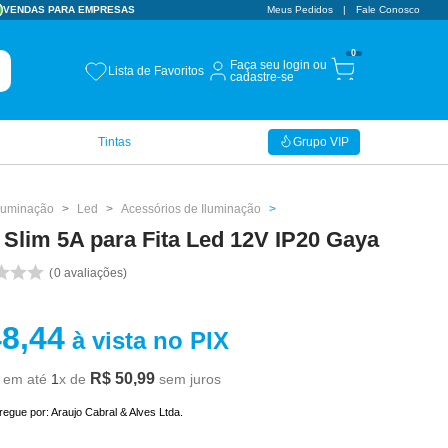
VENDAS PARA EMPRESAS
CUPOM BEMVINDO
Meus Pedidos
Fale Conosco
10% OFF
0
Faça seu login ou
Lista de Favoritos
cadastre-se
Tintas
Grupo VIP
Iluminação
Led
Acessórios de Iluminação
 Slim 5A para Fita Led 12V IP20 Gaya
0
avaliações
48
,
44
à vista no PIX
R$
50
,
99
em até
1
x de
sem juros
tregue por:
Araujo Cabral & Alves Ltda.