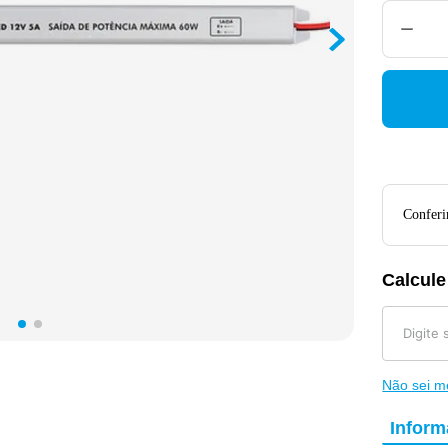
Conferir
Calcule
Não sei 
Infor