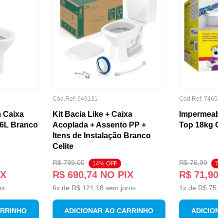
Cód.Ref:
649131
Cód.Ref:
7465
 Caixa
Kit Bacia Like + Caixa
Impermeab
/6L Branco
Acoplada + Assento PP +
Top 18kg C
Itens de Instalação Branco
Celite
R$
799
,
00
R$
76
,
99
14
% OFF
IX
R$
690
,
74
NO PIX
R$
71
,
9
os
6
x de
R$
121
,
18
sem juros
1
x de
R$
75
ARRINHO
ADICIONAR AO CARRINHO
ADICIO