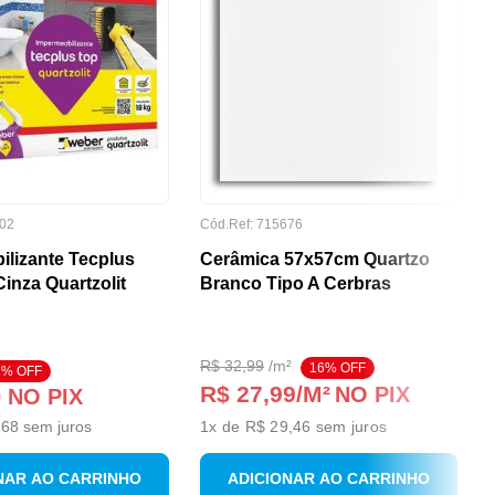
02
Cód.Ref:
715676
ilizante Tecplus
Cerâmica 57x57cm Quartzo
inza Quartzolit
Branco Tipo A Cerbras
R$
32
,
99
/
m²
16
% OFF
7
% OFF
R$ 27,99
/M²
NO PIX
0
NO PIX
,
68
sem juros
1
x de
R$ 29,46
sem juros
NAR AO CARRINHO
ADICIONAR AO CARRINHO