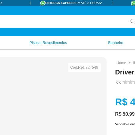
IX
ENTREGA EXPRESS
EM ATÉ 3 HORAS!
Pisos e Revestimentos
Banheiro
Cód.Ref:
724548
Driver
0.0
R$
R$
50
,
99
Vendido e en