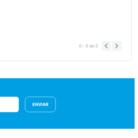
0 - 0
de
0
ENVIAR