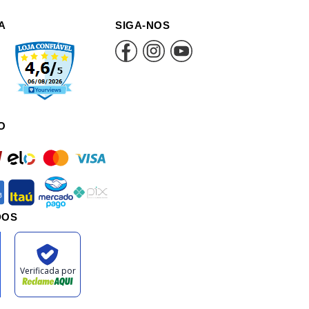
A
SIGA-NOS
O
rd
elo
mastercard
visa
an
itau
mercadopago
pix
DOS