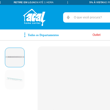
RETIRE EM LOJA
EM ATÉ 1 HORA
5% À VISTA
NO P
O que você procura?
TERMOS MAIS BUSCADOS
pisos revestimentos
1
º
Outlet
ceramica
2
º
tinta
3
º
porcelanato
4
º
revestimento
5
º
vaso sanitário
6
º
pia
7
º
porta
8
º
chuveiro
9
º
18l
10
º