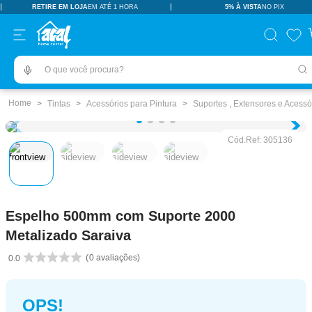
RETIRE EM LOJA
EM ATÉ 1 HORA
5% À VISTA
NO PIX
TERMOS MAIS BUSCADOS
pisos revestimentos
1
º
O que você procura?
ceramica
2
º
tinta
3
º
Tintas
Acessórios para Pintura
Suportes , Extensores e Acessó
porcelanato
4
º
Cód.Ref:
305136
revestimento
5
º
pia
6
º
vaso sanitário
7
º
Espelho 500mm com Suporte 2000
porta
8
º
Metalizado Saraiva
chuveiro
9
º
0
avaliações
0.0
1
10
º