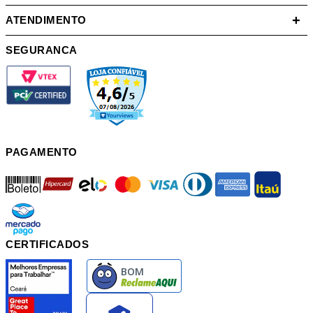
+
ATENDIMENTO
SEGURANCA
PAGAMENTO
boleto
hipercard
elo
mastercard
visa
diners
american
itau
mercadopago
pix
CERTIFICADOS