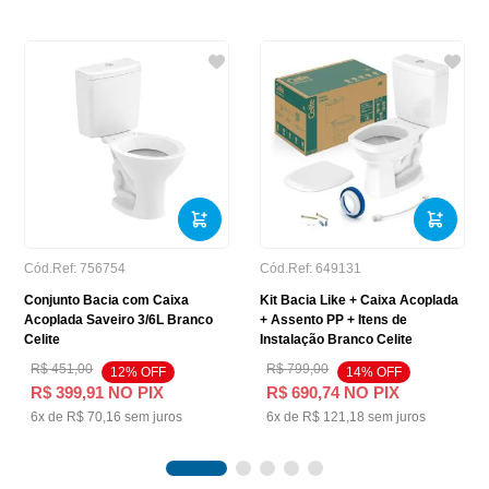
Cód.Ref:
756754
Cód.Ref:
649131
Conjunto Bacia com Caixa
Kit Bacia Like + Caixa Acoplada
Acoplada Saveiro 3/6L Branco
+ Assento PP + Itens de
Celite
Instalação Branco Celite
R$
451
,
00
R$
799
,
00
12
% OFF
14
% OFF
R$
399
,
91
NO PIX
R$
690
,
74
NO PIX
6
x de
R$
70
,
16
sem juros
6
x de
R$
121
,
18
sem juros