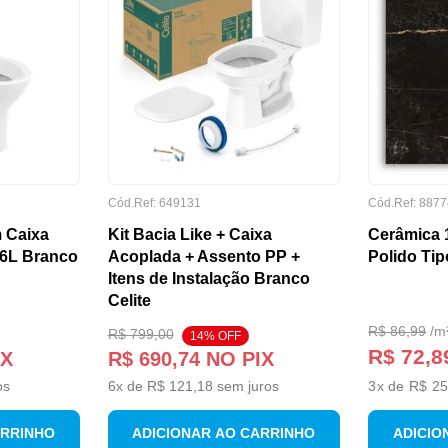
Cód.Ref:
649131
Cód.Ref:
8877
 Caixa
Kit Bacia Like + Caixa
Cerâmica 
/6L Branco
Acoplada + Assento PP +
Polido Tip
Itens de Instalação Branco
Celite
R$
86
,
99
/
m
R$
799
,
00
14
% OFF
R$ 72,8
IX
R$
690
,
74
NO PIX
os
6
x de
R$
121
,
18
sem juros
3
x de
R$ 25
ARRINHO
ADICIONAR AO CARRINHO
ADICIO