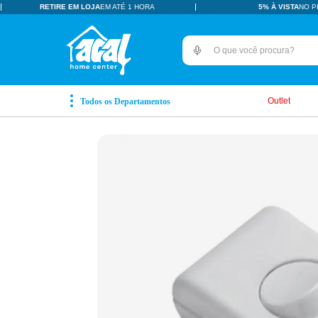
RETIRE EM LOJA
EM ATÉ 1 HORA
5% À VISTA
NO P
O que você procura?
TERMOS MAIS BUSCADOS
pisos revestimentos
1
º
Outlet
ceramica
2
º
tinta
3
º
porcelanato
4
º
revestimento
5
º
pia
6
º
vaso sanitário
7
º
porta
8
º
chuveiro
9
º
18l
10
º