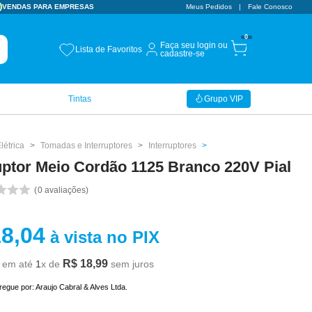
VENDAS PARA EMPRESAS
CUPOM BEMVINDO
Meus Pedidos
Fale Conosco
10% OFF
0
Faça seu login ou
Lista de Favoritos
cadastre-se
Tintas
Grupo VIP
létrica
Tomadas e Interruptores
Interruptores
uptor Meio Cordão 1125 Branco 220V Pial
0
avaliações
18
,
04
à vista no PIX
R$
18
,
99
em até
1
x de
sem juros
tregue por:
Araujo Cabral & Alves Ltda.