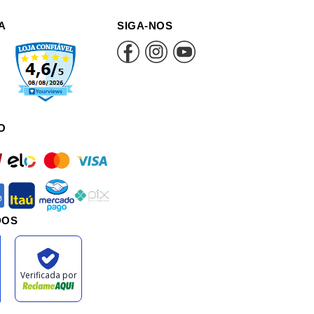
A
SIGA-NOS
O
rd
elo
mastercard
visa
an
itau
mercadopago
pix
DOS