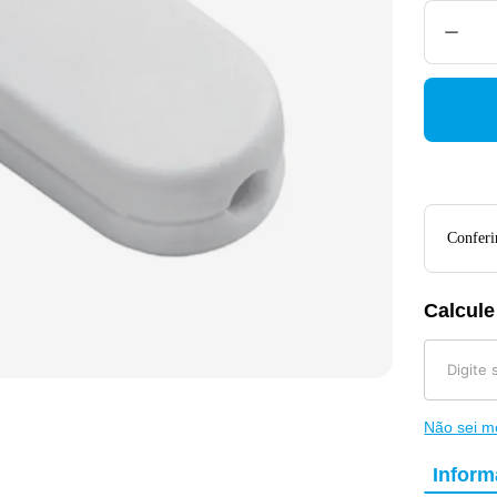
Conferir
Calcule
Não sei 
Infor