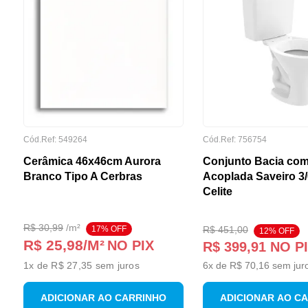
Cód.Ref:
549264
Cód.Ref:
756754
Cerâmica 46x46cm Aurora
Conjunto Bacia com
Branco Tipo A Cerbras
Acoplada Saveiro 3
Celite
R$
30
,
99
/
m²
17
% OFF
R$
451
,
00
12
% OFF
R$ 25,98
/M²
NO PIX
R$
399
,
91
NO P
1
x de
R$ 27,35
sem juros
6
x de
R$
70
,
16
sem jur
ADICIONAR AO CARRINHO
ADICIONAR AO C