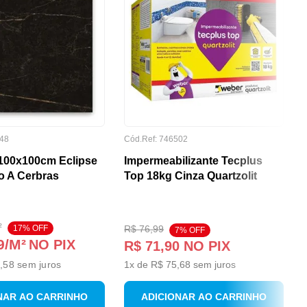
48
Cód.Ref:
746502
100x100cm Eclipse
Impermeabilizante Tecplus
o A Cerbras
Top 18kg Cinza Quartzolit
²
17
% OFF
R$
76
,
99
7
% OFF
9
/M²
NO PIX
R$
71
,
90
NO PIX
,58
sem juros
1
x de
R$
75
,
68
sem juros
NAR AO CARRINHO
ADICIONAR AO CARRINHO