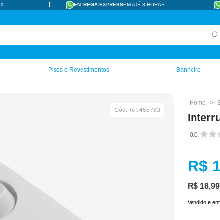
IX
ENTREGA EXPRESS
EM ATÉ 3 HORAS!
Pisos e Revestimentos
Banheiro
E
Cód.Ref:
455763
Interr
0.0
R$
R$
18
,
99
Vendido e en