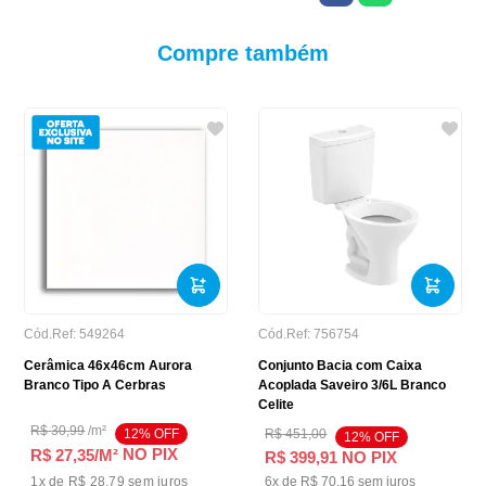
Compre também
Cód.Ref:
549264
Cód.Ref:
756754
Cerâmica 46x46cm Aurora
Conjunto Bacia com Caixa
Branco Tipo A Cerbras
Acoplada Saveiro 3/6L Branco
Celite
R$
30
,
99
/
m²
12
% OFF
R$
451
,
00
12
% OFF
NO PIX
R$ 27,35
/M²
R$
399
,
91
NO PIX
1
x de
R$ 28,79
sem juros
6
x de
R$
70
,
16
sem juros