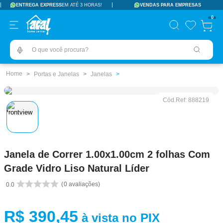
ENTREGA EXPRESS
EM ATÉ 3 HORAS!
VENDAS PARA EMPRESAS
TERMOS MAIS BUSCADOS
0
pisos revestimentos
1
º
O que você procura?
ceramica
2
º
tinta
3
º
Portas e Janelas
Janelas
porcelanato
4
º
Cód.Ref:
888219
revestimento
5
º
pia
6
º
vaso sanitário
7
º
Janela de Correr 1.00x1.00cm 2 folhas Com
porta
8
º
Grade Vidro Liso Natural Líder
chuveiro
9
º
0
avaliações
0.0
18l
10
º
R$
390
,
45
à vista no PIX