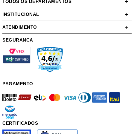
+
TODOS OS DEPARTAMENTOS
+
INSTITUCIONAL
+
ATENDIMENTO
SEGURANCA
PAGAMENTO
boleto
hipercard
elo
mastercard
visa
diners
american
itau
mercadopago
pix
CERTIFICADOS