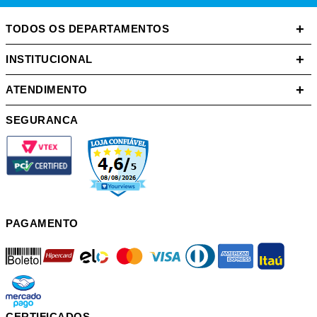
+
TODOS OS DEPARTAMENTOS
+
INSTITUCIONAL
+
ATENDIMENTO
SEGURANCA
PAGAMENTO
boleto
hipercard
elo
mastercard
visa
diners
american
itau
mercadopago
pix
CERTIFICADOS