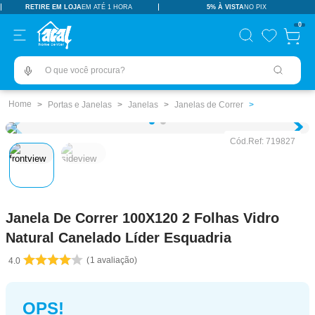
RETIRE EM LOJA
EM ATÉ 1 HORA
5% À VISTA
NO PIX
TERMOS MAIS BUSCADOS
0
pisos revestimentos
1
º
O que você procura?
ceramica
2
º
tinta
3
º
Portas e Janelas
Janelas
Janelas de Correr
porcelanato
4
º
Cód.Ref:
719827
revestimento
5
º
vaso sanitário
6
º
pia
7
º
Janela De Correr 100X120 2 Folhas Vidro
chuveiro
8
º
Natural Canelado Líder Esquadria
porta
9
º
1
avaliação
4.0
1
10
º