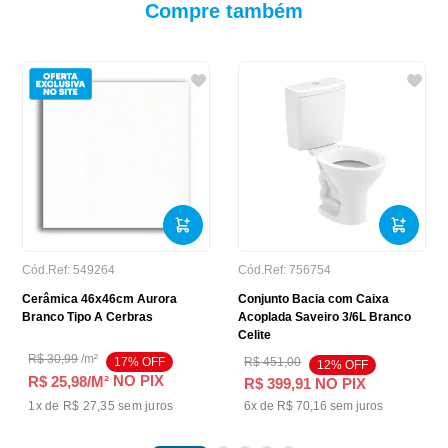
Compre também
Cód.Ref:
549264
Cód.Ref:
756754
Cerâmica 46x46cm Aurora
Conjunto Bacia com Caixa
Branco Tipo A Cerbras
Acoplada Saveiro 3/6L Branco
Celite
R$
30
,
99
/
m²
17
% OFF
R$
451
,
00
12
% OFF
NO PIX
R$ 25,98
/M²
R$
399
,
91
NO PIX
1
x de
R$ 27,35
sem juros
6
x de
R$
70
,
16
sem juros