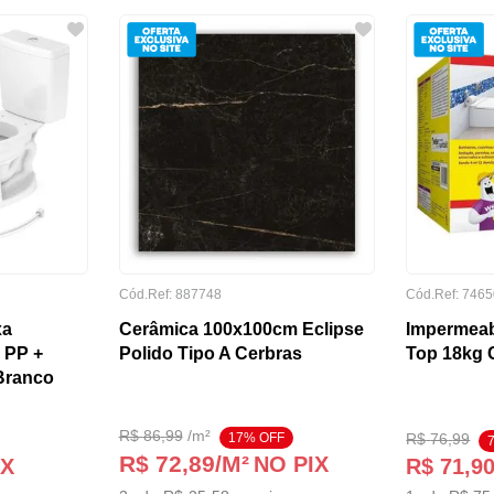
Cód.Ref:
887748
Cód.Ref:
7465
xa
Cerâmica 100x100cm Eclipse
Impermeab
 PP +
Polido Tipo A Cerbras
Top 18kg C
 Branco
R$
86
,
99
/
m²
17
% OFF
R$
76
,
99
R$ 72,89
/M²
NO PIX
IX
R$
71
,
9