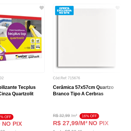
02
Cód.Ref:
715676
ilizante Tecplus
Cerâmica 57x57cm Quartzo
inza Quartzolit
Branco Tipo A Cerbras
R$
32
,
99
/
m²
16
% OFF
7
% OFF
R$ 27,99
/M²
NO PIX
0
NO PIX