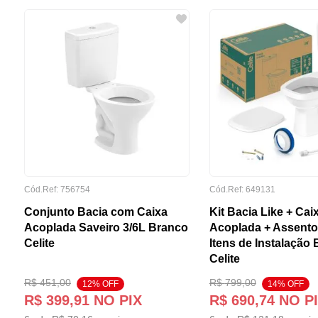
Cód.Ref:
756754
Cód.Ref:
649131
Conjunto Bacia com Caixa
Kit Bacia Like + Cai
Acoplada Saveiro 3/6L Branco
Acoplada + Assento
Celite
Itens de Instalação
Celite
R$
451
,
00
R$
799
,
00
12
% OFF
14
% OFF
R$
399
,
91
NO PIX
R$
690
,
74
NO P