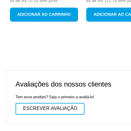
6
x de
R$
70
,
16
sem juros
6
x de
R$
121
,
18
sem ju
ADICIONAR AO CARRINHO
ADICIONAR AO C
Avaliações dos nossos clientes
Tem esse produto? Seja o primeiro a avaliá-lo!
ESCREVER AVALIAÇÃO