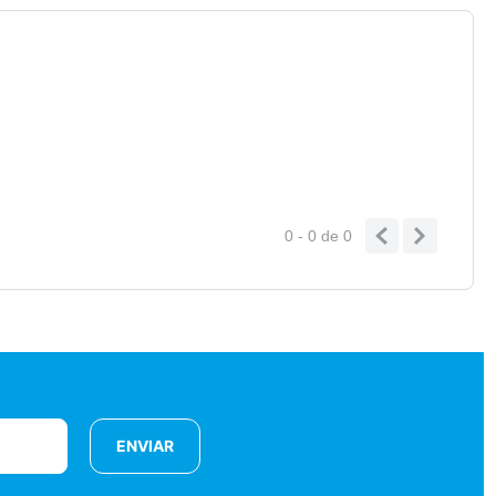
0 - 0
de
0
ENVIAR