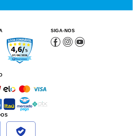
A
SIGA-NOS
O
rd
elo
mastercard
visa
an
itau
mercadopago
pix
DOS