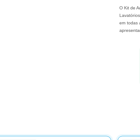
O Kit de A
Lavatório
em todas 
apresentan