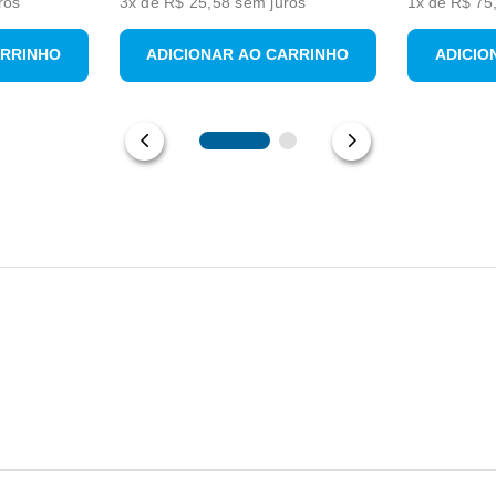
ros
3
x de
R$ 25,58
sem juros
1
x de
R$
75
ARRINHO
ADICIONAR AO CARRINHO
ADICIO