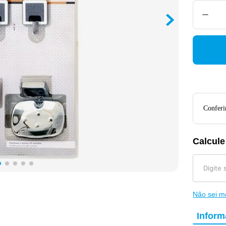
Conferir
Calcule
Não sei 
Infor