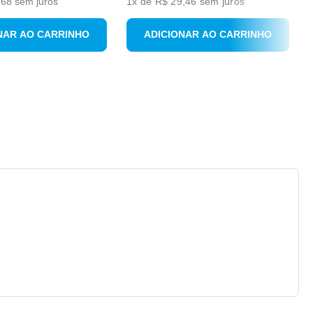
,
68
sem juros
1
x de
R$ 29,46
sem juros
NAR AO CARRINHO
ADICIONAR AO CARRINHO