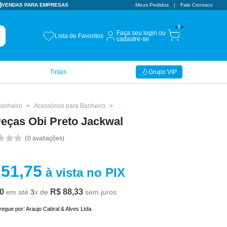
VENDAS PARA EMPRESAS
Meus Pedidos
Fale Conosco
0
Faça seu login ou
Lista de Favoritos
cadastre-se
Tintas
Grupo VIP
Banheiro
Acessórios para Banheiro
Peças Obi Preto Jackwal
0
avaliações
251
,
75
à vista no PIX
0
R$
88
,
33
em até
3
x de
sem juros
tregue por:
Araujo Cabral & Alves Ltda.