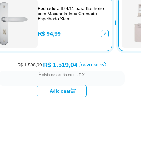
Fechadura 824/11 para Banheiro
com Maçaneta Inox Cromado
Espelhado Stam
R$ 94,99
R$ 1.519,04
R$ 1.598,99
5% OFF no PIX
À vista no cartão ou no PIX
Adicionar