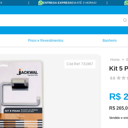
IX
ENTREGA EXPRESS
EM ATÉ 3 HORAS!
Pisos e Revestimentos
Banheiro
Cód.Ref:
731867
Kit 5 
0.0
R$
R$
265
,
0
Vendido e en