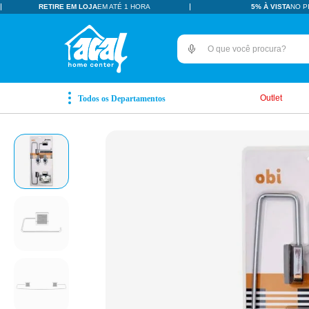
RETIRE EM LOJA
EM ATÉ 1 HORA
5% À VISTA
NO P
O que você procura?
TERMOS MAIS BUSCADOS
pisos revestimentos
1
º
Outlet
ceramica
2
º
tinta
3
º
porcelanato
4
º
revestimento
5
º
pia
6
º
vaso sanitário
7
º
porta
8
º
chuveiro
9
º
1
10
º