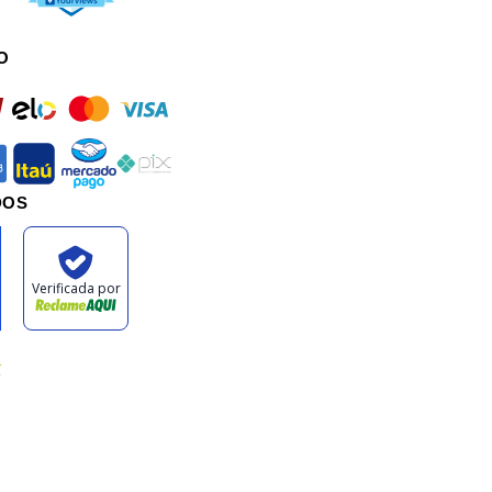
O
rd
elo
mastercard
visa
an
itau
mercadopago
pix
DOS