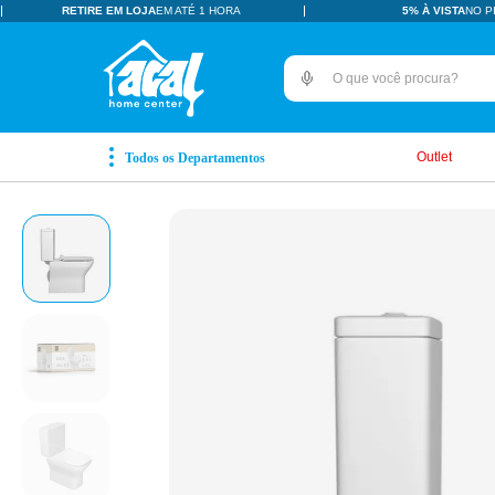
RETIRE EM LOJA
EM ATÉ 1 HORA
5% À VISTA
NO P
O que você procura?
TERMOS MAIS BUSCADOS
pisos revestimentos
1
º
Outlet
ceramica
2
º
tinta
3
º
porcelanato
4
º
revestimento
5
º
vaso sanitário
6
º
pia
7
º
chuveiro
8
º
porta
9
º
1
10
º