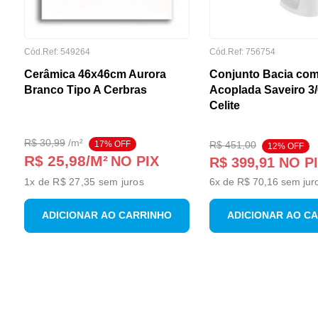
Cód.Ref:
549264
Cód.Ref:
756754
Cerâmica 46x46cm Aurora
Conjunto Bacia com
Branco Tipo A Cerbras
Acoplada Saveiro 3
Celite
R$
30
,
99
/
m²
17
% OFF
R$
451
,
00
12
% OFF
R$ 25,98
/M²
NO PIX
R$
399
,
91
NO P
1
x de
R$ 27,35
sem juros
6
x de
R$
70
,
16
sem jur
ADICIONAR AO CARRINHO
ADICIONAR AO C