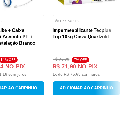
31
Cód.Ref:
746502
Like + Caixa
Impermeabilizante Tecplus
+ Assento PP +
Top 18kg Cinza Quartzolit
nstalação Branco
R$
76
,
99
14
% OFF
7
% OFF
74
NO PIX
R$
71
,
90
NO PIX
1
,
18
sem juros
1
x de
R$
75
,
68
sem juros
NAR AO CARRINHO
ADICIONAR AO CARRINHO