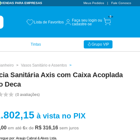
VENDAS PARA EMPRESAS
Meus Pedidos
Fale Conosco
0
Faça seu login ou
Lista de Favoritos
cadastre-se
Tintas
Grupo VIP
Banheiro
Vasos Sanitário e Assentos
cia Sanitária Axis com Caixa Acoplada
o Deca
0
avaliações
1
.
802
,
15
à vista no PIX
,
00
R$
316
,
16
em até
6
x de
sem juros
tregue por:
Araujo Cabral & Alves Ltda.