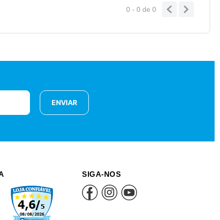
0 - 0
de
0
ENVIAR
A
SIGA-NOS