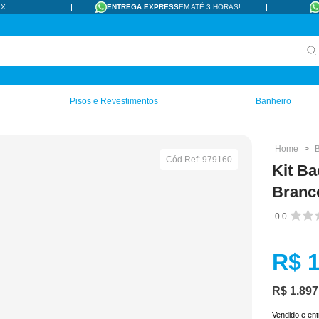
IX
ENTREGA EXPRESS
EM ATÉ 3 HORAS!
Pisos e Revestimentos
Banheiro
Cód.Ref:
979160
Kit Ba
Branc
0.0
R$
R$
1
.
897
Vendido e en