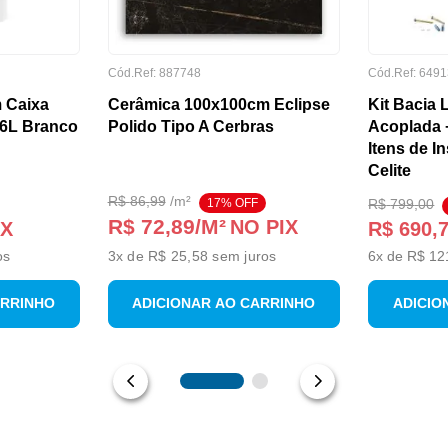
Cód.Ref:
887748
Cód.Ref:
6491
 Caixa
Cerâmica 100x100cm Eclipse
Kit Bacia 
/6L Branco
Polido Tipo A Cerbras
Acoplada 
Itens de I
Celite
R$
86
,
99
/
m²
17
% OFF
R$
799
,
00
R$ 72,89
/M²
NO PIX
IX
R$
690
,
os
3
x de
R$ 25,58
sem juros
6
x de
R$
12
ARRINHO
ADICIONAR AO CARRINHO
ADICIO