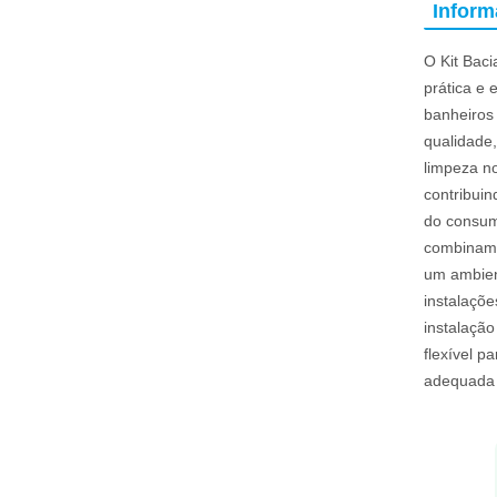
Infor
O Kit Bac
prática e 
banheiros 
qualidade,
limpeza no
contribui
do consum
combinam 
um ambient
instalaçõ
instalaçã
flexível 
adequada 