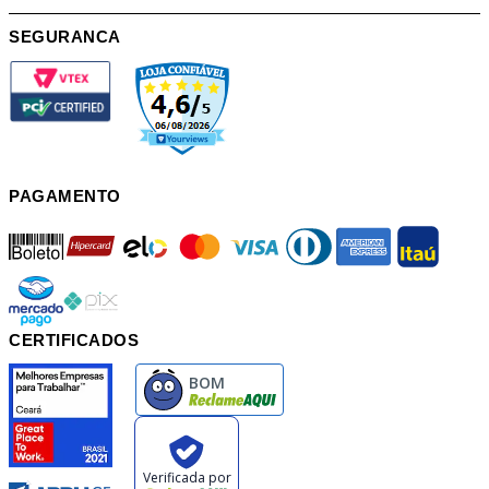
SEGURANCA
PAGAMENTO
boleto
hipercard
elo
mastercard
visa
diners
american
itau
mercadopago
pix
CERTIFICADOS