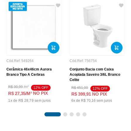
Cód.Ref:
549264
Cód.Ref:
756754
Cerâmica 46x46cm Aurora
Conjunto Bacia com Caixa
Branco Tipo A Cerbras
Acoplada Saveiro 3/6L Branco
Celite
R$
30
,
99
/
m²
12
% OFF
R$
451
,
00
12
% OFF
NO PIX
R$ 27,35
/M²
R$
399
,
91
NO PIX
1
x de
R$ 28,79
sem juros
6
x de
R$
70
,
16
sem juros