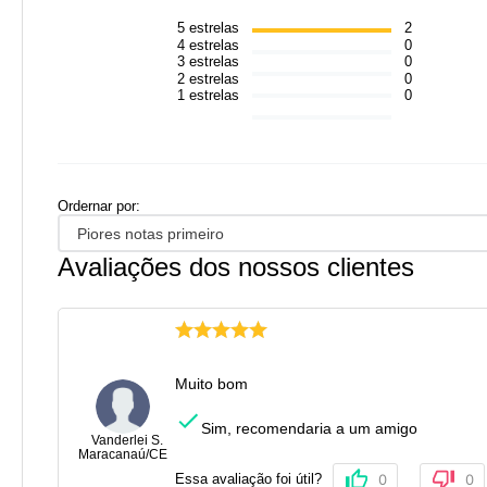
5
estrelas
2
4
estrelas
0
3
estrelas
0
2
estrelas
0
1
estrelas
0
Ordernar por:
Piores notas primeiro
Avaliações dos nossos clientes
Muito bom
Sim, recomendaria a um amigo
Vanderlei S.
Maracanaú
/
CE
Essa avaliação foi útil?
0
0