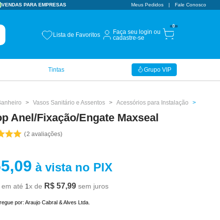
VENDAS PARA EMPRESAS
Meus Pedidos
Fale Conosco
0
Faça seu login ou
Lista de Favoritos
cadastre-se
Tintas
Grupo VIP
Banheiro
Vasos Sanitário e Assentos
Acessórios para Instalação
p Anel/Fixação/Engate Maxseal
2
avaliações
55
,
09
à vista no PIX
R$
57
,
99
em até
1
x de
sem juros
tregue por:
Araujo Cabral & Alves Ltda.