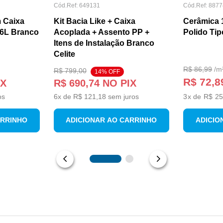
Cód.Ref:
649131
Cód.Ref:
8877
 Caixa
Kit Bacia Like + Caixa
Cerâmica 
/6L Branco
Acoplada + Assento PP +
Polido Tip
Itens de Instalação Branco
Celite
R$
86
,
99
/
m
R$
799
,
00
14
% OFF
R$ 72,8
IX
R$
690
,
74
NO PIX
os
6
x de
R$
121
,
18
sem juros
3
x de
R$ 25
ARRINHO
ADICIONAR AO CARRINHO
ADICIO