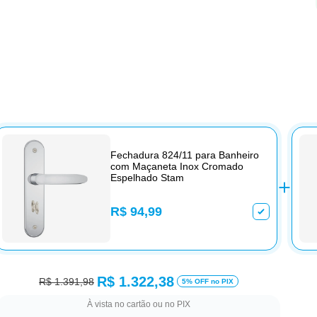
Fechadura 824/11 para Banheiro
com Maçaneta Inox Cromado
Espelhado Stam
R$ 94,99
R$ 1.322,38
R$ 1.391,98
5% OFF no PIX
À vista no cartão ou no PIX