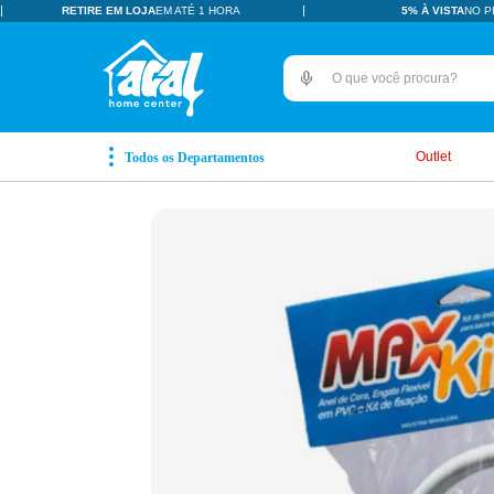
RETIRE EM LOJA
EM ATÉ 1 HORA
5% À VISTA
NO P
O que você procura?
TERMOS MAIS BUSCADOS
pisos revestimentos
1
º
Outlet
ceramica
2
º
tinta
3
º
porcelanato
4
º
revestimento
5
º
pia
6
º
vaso sanitário
7
º
porta
8
º
chuveiro
9
º
18l
10
º