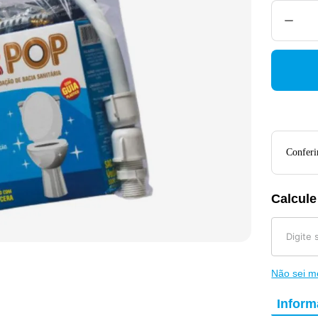
Conferir
Calcule
Não sei 
Infor