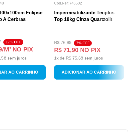
48
Cód.Ref:
746502
100x100cm Eclipse
Impermeabilizante Tecplus
o A Cerbras
Top 18kg Cinza Quartzolit
²
17
% OFF
R$
76
,
99
7
% OFF
9
/M²
NO PIX
R$
71
,
90
NO PIX
,58
sem juros
1
x de
R$
75
,
68
sem juros
NAR AO CARRINHO
ADICIONAR AO CARRINHO