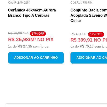
Cód.Ref:
549264
Cód.Ref:
756754
Cerâmica 46x46cm Aurora
Conjunto Bacia com
Branco Tipo A Cerbras
Acoplada Saveiro 3
Celite
R$
30
,
99
/
m²
17
% OFF
R$
451
,
00
12
% OFF
R$ 25,98
/M²
NO PIX
R$
399
,
91
NO P
1
x de
R$ 27,35
sem juros
6
x de
R$
70
,
16
sem jur
ADICIONAR AO CARRINHO
ADICIONAR AO C