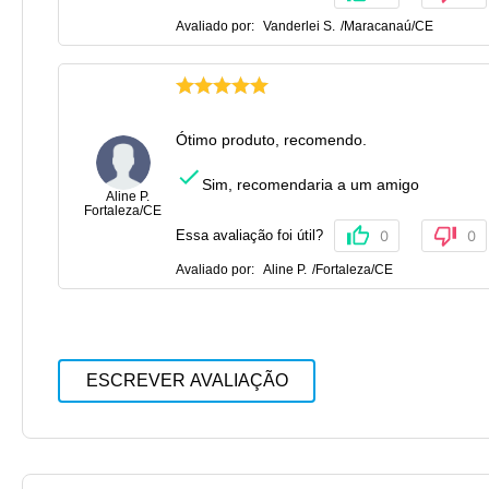
Avaliado por:
Vanderlei S.
/
Maracanaú
/
CE
Ótimo produto, recomendo.
Sim, recomendaria a um amigo
Aline P.
Fortaleza
/
CE
Essa avaliação foi útil?
0
0
Avaliado por:
Aline P.
/
Fortaleza
/
CE
ESCREVER AVALIAÇÃO