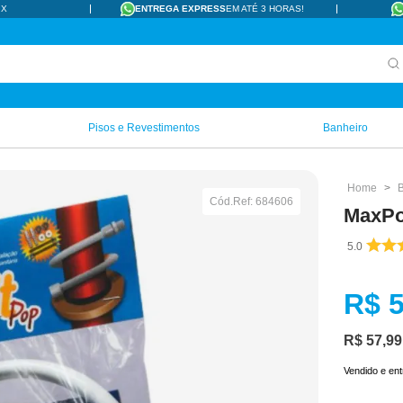
IX
ENTREGA EXPRESS
EM ATÉ 3 HORAS!
Pisos e Revestimentos
Banheiro
Cód.Ref:
684606
MaxPo
5.0
R$
R$
57
,
99
Vendido e en