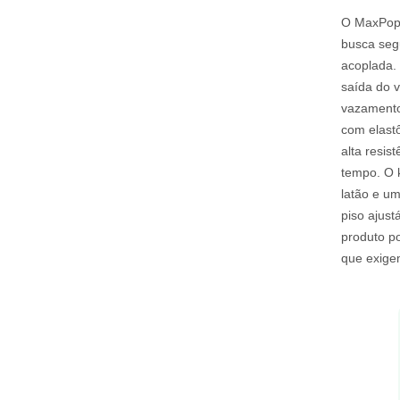
O MaxPop 
busca segu
acoplada. 
saída do v
vazamento
com elastô
alta resis
tempo. O 
latão e u
piso ajus
produto po
que exige