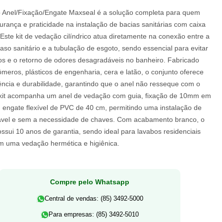
Anel/Fixação/Engate Maxseal é a solução completa para quem
rança e praticidade na instalação de bacias sanitárias com caixa
Este kit de vedação cilíndrico atua diretamente na conexão entre a
aso sanitário e a tubulação de esgoto, sendo essencial para evitar
s e o retorno de odores desagradáveis no banheiro. Fabricado
meros, plásticos de engenharia, cera e latão, o conjunto oferece
tência e durabilidade, garantindo que o anel não resseque com o
kit acompanha um anel de vedação com guia, fixação de 10mm em
m engate flexível de PVC de 40 cm, permitindo uma instalação de
tável e sem a necessidade de chaves. Com acabamento branco, o
ssui 10 anos de garantia, sendo ideal para lavabos residenciais
m uma vedação hermética e higiênica.
Compre pelo Whatsapp
Central de vendas: (85) 3492-5000
Para empresas: (85) 3492-5010