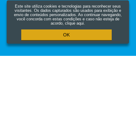
Este site utiliza cookies e tecnologias para reconhecer seus
visitantes. Os dados capturados são usados para exibição e
envio de conteúdos personalizados. Ao continuar navegando,
você concorda com estas condições e caso não esteja de
acordo,
clique aqui
.
OK
CUPOM BEMVINDO
10% OFF
TUDO EM ATÉ 6X
SEM JUROS
RECEBA AS MELHORES OFERTAS
+
TODOS OS DEPARTAMENTOS
+
INSTITUCIONAL