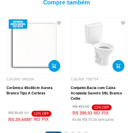
Compre também
Cód.Ref:
549264
Cód.Ref:
756754
Cerâmica 46x46cm Aurora
Conjunto Bacia com Caixa
Branco Tipo A Cerbras
Acoplada Saveiro 3/6L Branco
Celite
R$
451
,
00
12
% OFF
R$
399
,
91
NO PIX
R$
30
,
99
/
m²
12
% OFF
NO PIX
R$ 29,44
/M²
6
x de
R$
70
,
16
sem juros