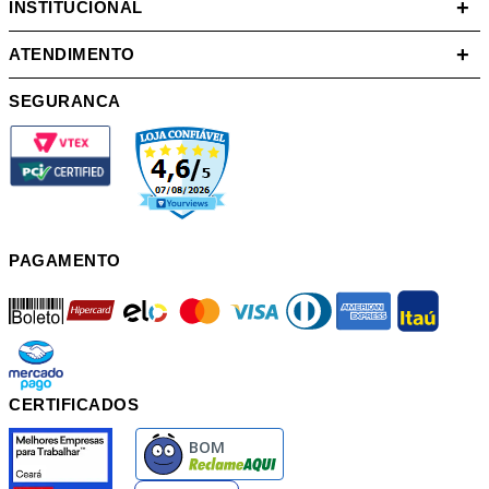
+
INSTITUCIONAL
+
ATENDIMENTO
SEGURANCA
PAGAMENTO
boleto
hipercard
elo
mastercard
visa
diners
american
itau
mercadopago
pix
CERTIFICADOS