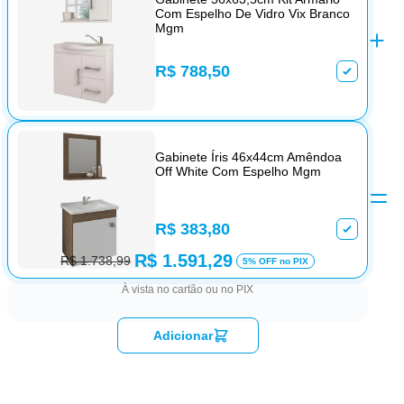
Com Espelho De Vidro Vix Branco
Mgm
R$ 788,50
Gabinete Íris 46x44cm Amêndoa
Off White Com Espelho Mgm
R$ 383,80
R$ 1.591,29
R$ 1.738,99
5% OFF no PIX
À vista no cartão ou no PIX
Adicionar