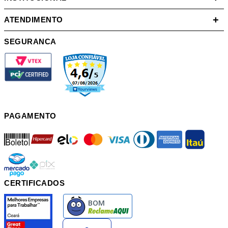
+
ATENDIMENTO
SEGURANCA
PAGAMENTO
boleto
hipercard
elo
mastercard
visa
diners
american
itau
mercadopago
pix
CERTIFICADOS