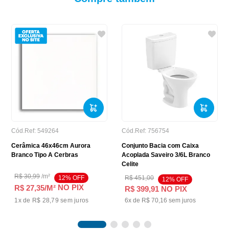
Cód.Ref:
549264
Cód.Ref:
756754
Cerâmica 46x46cm Aurora
Conjunto Bacia com Caixa
Branco Tipo A Cerbras
Acoplada Saveiro 3/6L Branco
Celite
R$
30
,
99
/
m²
12
% OFF
R$
451
,
00
12
% OFF
NO PIX
R$ 27,35
/M²
R$
399
,
91
NO PIX
1
x de
R$ 28,79
sem juros
6
x de
R$
70
,
16
sem juros