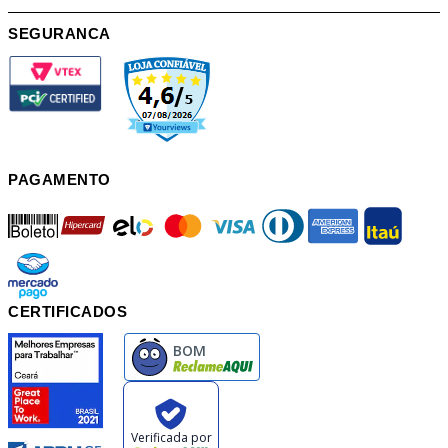
SEGURANCA
PAGAMENTO
boleto
hipercard
elo
mastercard
visa
diners
american
itau
mercadopago
pix
CERTIFICADOS