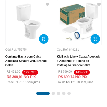
Cód.Ref:
756754
Cód.Ref:
649131
Conjunto Bacia com Caixa
Kit Bacia Like + Caixa Acoplada
Acoplada Saveiro 3/6L Branco
+ Assento PP + Itens de
Celite
Instalação Branco Celite
R$
451
,
00
R$
799
,
00
12
% OFF
14
% OFF
R$
399
,
91
NO PIX
R$
690
,
74
NO PIX
6
x de
R$
70
,
16
sem juros
6
x de
R$
121
,
18
sem juros