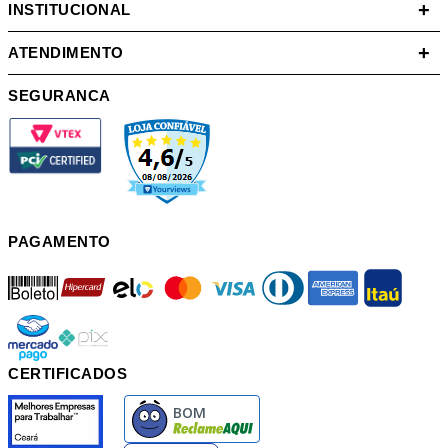
+
INSTITUCIONAL
+
ATENDIMENTO
SEGURANCA
PAGAMENTO
boleto
hipercard
elo
mastercard
visa
diners
american
itau
mercadopago
pix
CERTIFICADOS