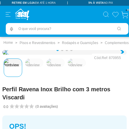
RETIRE EM LOJA
EM ATÉ 1 HORA
5% À VISTA
NO PIX
TERMOS MAIS BUSCADOS
0
pisos revestimentos
1
º
O que você procura?
ceramica
2
º
tinta
3
º
Pisos e Revestimentos
Rodapés e Guarnições
Complementos
porcelanato
4
º
Cód.Ref:
870955
revestimento
5
º
vaso sanitário
6
º
pia
7
º
Perfil Ravena Inox Brilho com 3 metros
chuveiro
8
º
Viscardi
porta
9
º
0
avaliações
0.0
1
10
º