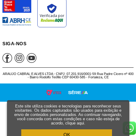
SIGA-NOS
ARAUJO CABRAL E ALVES LTDA - CNPJ: 07.201.916/0001-59 Rua Padre Cicero nº 400
- Bairro Rodolfo Teófilo CEP 60430-585 - Fortaleza, CE
Este site utiliza cookies e tecnologias para reconhecer seus
visitantes. Os dados capturados são usados para exibição e
envio de conteúdos personalizados. Ao continuar navegando,
você concorda com estas condições e caso não esteja de
acordo,
clique aqui
.
OK