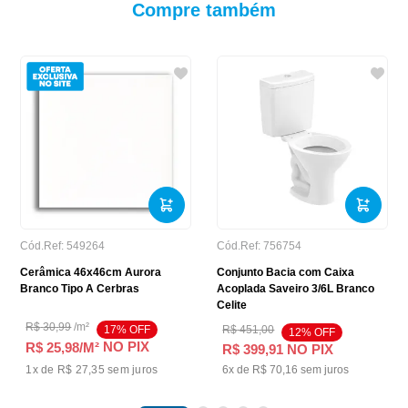
Compre também
Cód.Ref:
549264
Cód.Ref:
756754
Cerâmica 46x46cm Aurora
Conjunto Bacia com Caixa
Branco Tipo A Cerbras
Acoplada Saveiro 3/6L Branco
Celite
R$
30
,
99
/
m²
17
% OFF
R$
451
,
00
12
% OFF
NO PIX
R$ 25,98
/M²
R$
399
,
91
NO PIX
1
x de
R$ 27,35
sem juros
6
x de
R$
70
,
16
sem juros