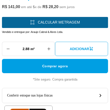
R$
141
,
00
R$
28
,
20
em até
5
x de
sem juros
CALCULAR METRAGEM
Vendido e entregue por:
Araujo Cabral & Alves Ltda.
ADICIONAR
Comprar agora
*Site seguro. Compra garantida
Conferir estoque nas lojas físicas