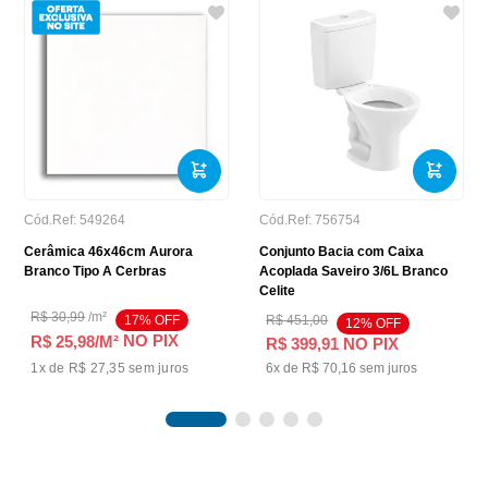
Cód.Ref:
549264
Cód.Ref:
756754
Cerâmica 46x46cm Aurora
Conjunto Bacia com Caixa
Branco Tipo A Cerbras
Acoplada Saveiro 3/6L Branco
Celite
R$
30
,
99
/
m²
17
% OFF
R$
451
,
00
12
% OFF
NO PIX
R$ 25,98
/M²
R$
399
,
91
NO PIX
1
x de
R$ 27,35
sem juros
6
x de
R$
70
,
16
sem juros