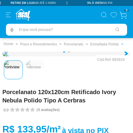
RETIRE EM LOJA
EM ATÉ 1 HORA
5% À VISTA
NO PIX
TERMOS MAIS BUSCADOS
0
pisos revestimentos
1
º
O que você procura?
ceramica
2
º
tinta
3
º
Pisos e Revestimentos
Porcelanato
Esmaltada Polida
porcelanato
4
º
Cód.Ref:
883924
vaso sanitário
5
º
revestimento
6
º
pia
7
º
Porcelanato 120x120cm Retificado Ivory
chuveiro
8
º
Nebula Polido Tipo A Cerbras
porta
9
º
0
avaliações
0.0
1
10
º
R$ 133,95
/m²
à vista no PIX