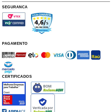
SEGURANCA
PAGAMENTO
boleto
hipercard
elo
mastercard
visa
diners
american
itau
mercadopago
pix
CERTIFICADOS