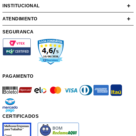
+
INSTITUCIONAL
Carregando...
+
ATENDIMENTO
Compre também
SEGURANCA
PAGAMENTO
boleto
hipercard
elo
mastercard
visa
diners
american
itau
mercadopago
pix
Cód.Ref:
549264
Cód.Ref:
756754
CERTIFICADOS
Cerâmica 46x46cm Aurora
Conjunto Bacia com Caixa
Branco Tipo A Cerbras
Acoplada Saveiro 3/6L Branco
Celite
R$
30
,
99
/
m²