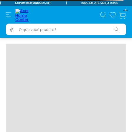
10% OFF
SEM JUROS
CUPOM BEMVINDO
TUDO EM ATÉ 6X
0
O que você procura?
TERMOS MAIS BUSCADOS
pisos revestimentos
1
º
ceramica
2
º
tinta
3
º
porcelanato
4
º
vaso sanitário
5
º
revestimento
6
º
pia
7
º
chuveiro
8
º