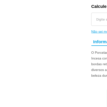
Calcule
Não sei 
Infor
O Porcela
Incesa co
bordas ret
diversos a
beleza du