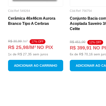
Cód.Ref:
549264
Cód.Ref:
756754
Cerâmica 46x46cm Aurora
Conjunto Bacia com
Branco Tipo A Cerbras
Acoplada Saveiro 3
Celite
R$
30
,
99
/
m²
17
% OFF
R$
451
,
00
12
% OFF
R$ 25,98
/M²
NO PIX
R$
399
,
91
NO P
1
x de
R$ 27,35
sem juros
6
x de
R$
70
,
16
sem jur
ADICIONAR AO CARRINHO
ADICIONAR AO C