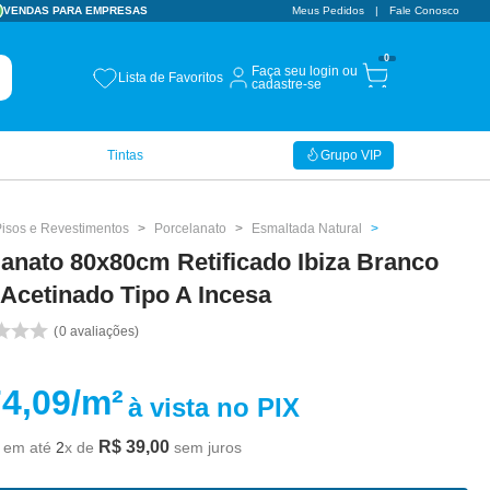
VENDAS PARA EMPRESAS
Meus Pedidos
Fale Conosco
0
Faça seu login ou
Lista de Favoritos
cadastre-se
Tintas
Grupo VIP
Pisos e Revestimentos
Porcelanato
Esmaltada Natural
anato 80x80cm Retificado Ibiza Branco
Acetinado Tipo A Incesa
0
avaliações
4,09
/m²
à vista no PIX
R$
39
,
00
em até
2
x de
sem juros