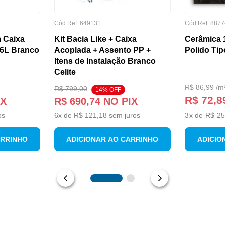
Cód.Ref:
649131
Cód.Ref:
8877
 Caixa
Kit Bacia Like + Caixa
Cerâmica 
/6L Branco
Acoplada + Assento PP +
Polido Tip
Itens de Instalação Branco
Celite
R$
86
,
99
/
m
R$
799
,
00
14
% OFF
R$ 72,8
IX
R$
690
,
74
NO PIX
os
6
x de
R$
121
,
18
sem juros
3
x de
R$ 25
ARRINHO
ADICIONAR AO CARRINHO
ADICIO