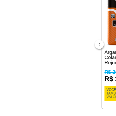
Arga
Cola
Reju
R$ 2
R$ 
VOCÊ
TAM
VALO