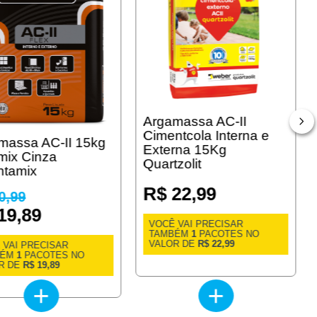
Argamassa AC-II
Cimentcola Interna e
massa AC-II 15kg
Externa 15Kg
mix Cinza
Quartzolit
ntamix
R$ 22,99
0,99
19,89
VOCÊ VAI PRECISAR
TAMBÉM
1
PACOTES NO
VALOR DE
R$ 22,99
 VAI PRECISAR
BÉM
1
PACOTES NO
R DE
R$ 19,89
+
+