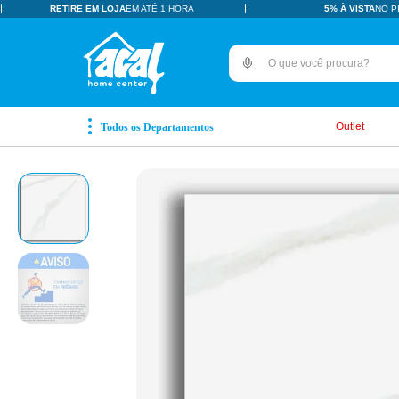
RETIRE EM LOJA
EM ATÉ 1 HORA
5% À VISTA
NO P
O que você procura?
TERMOS MAIS BUSCADOS
pisos revestimentos
1
º
Outlet
ceramica
2
º
tinta
3
º
porcelanato
4
º
revestimento
5
º
vaso sanitário
6
º
pia
7
º
chuveiro
8
º
porta
9
º
1
10
º