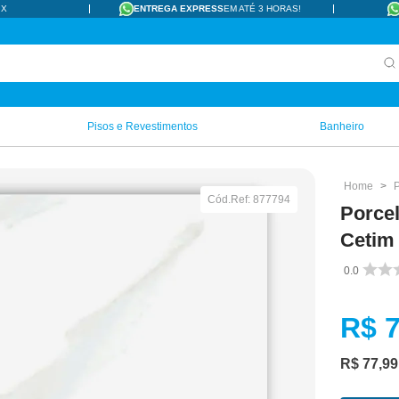
IX
ENTREGA EXPRESS
EM ATÉ 3 HORAS!
Pisos e Revestimentos
Banheiro
Cód.Ref:
877794
Porcel
Cetim 
0.0
R$ 7
R$
77
,
99