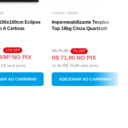
48
Cód.Ref:
746502
100x100cm Eclipse
Impermeabilizante Tecplus
o A Cerbras
Top 18kg Cinza Quartzolit
²
17
% OFF
R$
76
,
99
7
% OFF
9
/M²
NO PIX
R$
71
,
90
NO PIX
,58
sem juros
1
x de
R$
75
,
68
sem juros
NAR AO CARRINHO
ADICIONAR AO CARRINHO