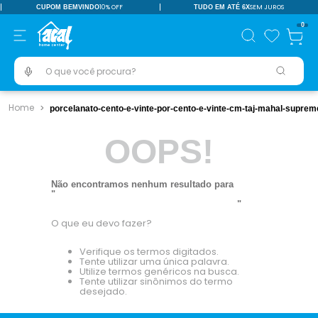
10% OFF
SEM JUROS
CUPOM BEMVINDO
TUDO EM ATÉ 6X
TERMOS MAIS BUSCADOS
0
pisos revestimentos
1
º
O que você procura?
ceramica
2
º
tinta
3
º
porcelanato-cento-e-vinte-por-cento-e-vinte-cm-taj-mahal-suprem
porcelanato
4
º
OOPS!
revestimento
5
º
pia
6
º
Não encontramos nenhum resultado para
"
porcelanato-cento-e-vinte-por-cento-e-vinte-cm-
vaso sanitário
7
º
taj-mahal-supreme-matte-hd-tipo-a-cerbras
"
porta
8
º
O que eu devo fazer?
chuveiro
9
º
Verifique os termos digitados.
Tente utilizar uma única palavra.
18l
Utilize termos genéricos na busca.
10
º
Tente utilizar sinônimos do termo
desejado.