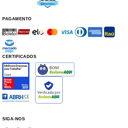
PAGAMENTO
boleto
hipercard
elo
mastercard
visa
diners
american
itau
mercadopago
pix
CERTIFICADOS
SIGA-NOS