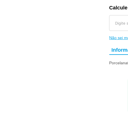
Calcule
Não sei 
Infor
Porcelana