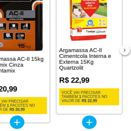
Argamassa AC-II
Cimentcola Interna e
massa AC-II 15kg
Externa 15Kg
mix Cinza
Quartzolit
ntamix
R$ 22,99
20,99
VOCÊ VAI PRECISAR
TAMBÉM
1
PACOTES NO
VALOR DE
R$ 22,99
 VAI PRECISAR
BÉM
1
PACOTES NO
R DE
R$ 20,99
+
+