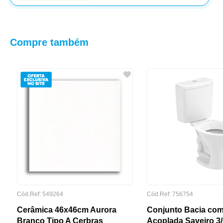
Compre também
Cód.Ref:
549264
Cód.Ref:
756754
Cerâmica 46x46cm Aurora
Conjunto Bacia com
Branco Tipo A Cerbras
Acoplada Saveiro 3