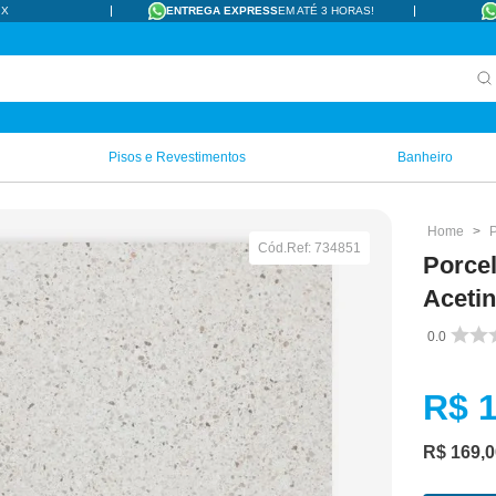
IX
ENTREGA EXPRESS
EM ATÉ 3 HORAS!
Pisos e Revestimentos
Banheiro
Cód.Ref:
734851
Porce
Acetin
0.0
R$ 
R$
169
,
0