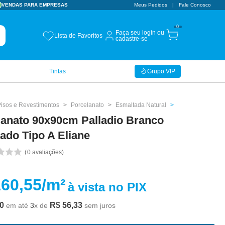
VENDAS PARA EMPRESAS
Meus Pedidos
Fale Conosco
0
Faça seu login ou
Lista de Favoritos
cadastre-se
Tintas
Grupo VIP
Pisos e Revestimentos
Porcelanato
Esmaltada Natural
lanato 90x90cm Palladio Branco
ado Tipo A Eliane
0
avaliações
160,55
/m²
à vista no PIX
0
R$
56
,
33
em até
3
x de
sem juros