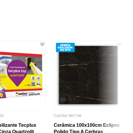
02
Cód.Ref:
887748
ilizante Tecplus
Cerâmica 100x100cm Eclipse
inza Quartzolit
Polido Tipo A Cerbras