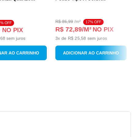
R$
86
,
99
/
m²
17
% OFF
7
% OFF
R$ 72,89
/M²
NO PIX
0
NO PIX
,
68
sem juros
3
x de
R$ 25,58
sem juros
NAR AO CARRINHO
ADICIONAR AO CARRINHO