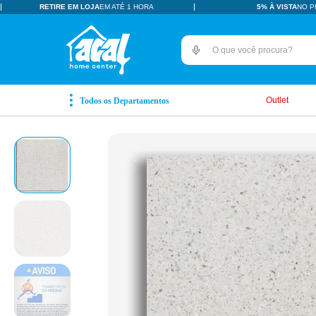
RETIRE EM LOJA
EM ATÉ 1 HORA
5% À VISTA
NO P
O que você procura?
TERMOS MAIS BUSCADOS
pisos revestimentos
1
º
Outlet
ceramica
2
º
tinta
3
º
porcelanato
4
º
revestimento
5
º
vaso sanitário
6
º
pia
7
º
porta
8
º
chuveiro
9
º
18l
10
º