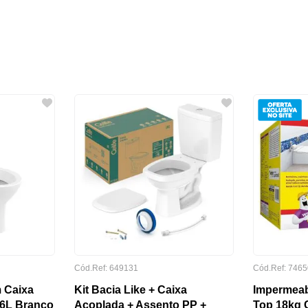
Cód.Ref:
649131
Cód.Ref:
7465
 Caixa
Kit Bacia Like + Caixa
Impermeab
/6L Branco
Acoplada + Assento PP +
Top 18kg C