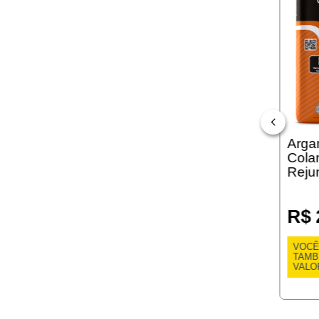
Arga
Cola
Reju
R$ 
VOCÊ
TAM
VALO