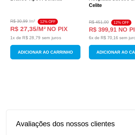
Celite
R$
30
,
99
/
m²
12
% OFF
R$
451
,
00
12
% OFF
R$ 27,35
/M²
NO PIX
R$
399
,
91
NO P
1
x de
R$ 28,79
sem juros
6
x de
R$
70
,
16
sem jur
ADICIONAR AO CARRINHO
ADICIONAR AO C
Avaliações dos nossos clientes