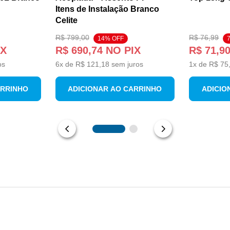
Itens de Instalação Branco
Celite
R$
799
,
00
R$
76
,
99
14
% OFF
IX
R$
690
,
74
NO PIX
R$
71
,
9
os
6
x de
R$
121
,
18
sem juros
1
x de
R$
75
ARRINHO
ADICIONAR AO CARRINHO
ADICIO