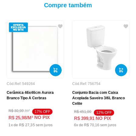
Compre também
Cód.Ref:
549264
Cód.Ref:
756754
Cerâmica 46x46cm Aurora
Conjunto Bacia com Caixa
Branco Tipo A Cerbras
Acoplada Saveiro 3/6L Branco
Celite
R$
30
,
99
/
m²
17
% OFF
R$
451
,
00
12
% OFF
NO PIX
R$ 25,98
/M²
R$
399
,
91
NO PIX
1
x de
R$ 27,35
sem juros
6
x de
R$
70
,
16
sem juros