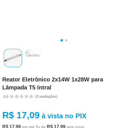
Reator Eletrônico 2x14W 1x28W para
Lâmpada T5 Intral
0
avaliações
0.0
R$
17
,
09
à vista no PIX
R$
17
,
99
R$
17
,
99
em até
1
x de
sem juros