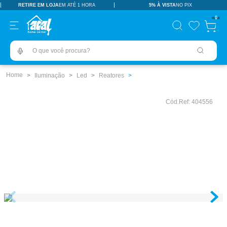
RETIRE EM LOJA
EM ATÉ 1 HORA
5% À VISTA
NO PIX
TERMOS MAIS BUSCADOS
0
pisos revestimentos
1
º
O que você procura?
ceramica
2
º
tinta
3
º
Iluminação
Led
Reatores
porcelanato
4
º
Cód.Ref:
404556
revestimento
5
º
vaso sanitário
6
º
pia
7
º
chuveiro
8
º
porta
9
º
1
10
º