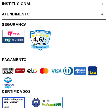
+
INSTITUCIONAL
+
ATENDIMENTO
SEGURANCA
PAGAMENTO
boleto
hipercard
elo
mastercard
visa
diners
american
itau
mercadopago
pix
CERTIFICADOS