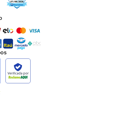
O
rd
elo
mastercard
visa
an
itau
mercadopago
pix
DOS