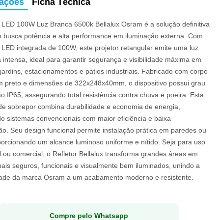
mações
Ficha Técnica
r LED 100W Luz Branca 6500k Bellalux Osram é a solução definitiva
 busca potência e alta performance em iluminação externa. Com
 LED integrada de 100W, este projetor retangular emite uma luz
a intensa, ideal para garantir segurança e visibilidade máxima em
jardins, estacionamentos e pátios industriais. Fabricado com corpo
m preto e dimensões de 322x248x40mm, o dispositivo possui grau
o IP65, assegurando total resistência contra chuva e poeira. Esta
 de sobrepor combina durabilidade e economia de energia,
do sistemas convencionais com maior eficiência e baixa
o. Seu design funcional permite instalação prática em paredes ou
porcionando um alcance luminoso uniforme e nítido. Seja para uso
l ou comercial, o Refletor Bellalux transforma grandes áreas em
ais seguros, funcionais e visualmente bem iluminados, unindo a
idade da marca Osram a um acabamento moderno e resistente.
Compre pelo Whatsapp