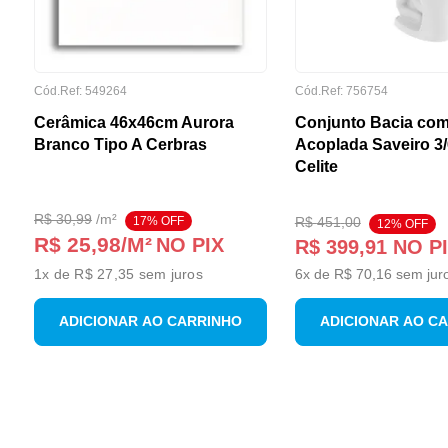
Cód.Ref:
549264
Cód.Ref:
756754
Cerâmica 46x46cm Aurora
Conjunto Bacia com
Branco Tipo A Cerbras
Acoplada Saveiro 3
Celite
R$
30
,
99
/
m²
17
% OFF
R$
451
,
00
12
% OFF
R$ 25,98
/M²
NO PIX
R$
399
,
91
NO P
1
x de
R$ 27,35
sem juros
6
x de
R$
70
,
16
sem jur
ADICIONAR AO CARRINHO
ADICIONAR AO C