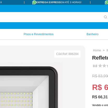
IX
ENTREGA EXPRESS
EM ATÉ 3 HORAS!
Pisos e Revestimentos
Banheiro
Cód.Ref:
886284
Refle
0.0
R$
83
,
99
R$
R$
66
,
31
Vendido e en