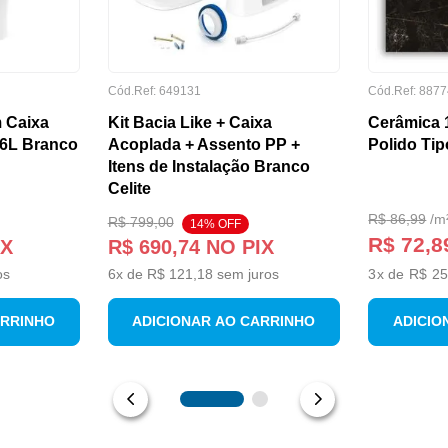
Cód.Ref:
649131
Cód.Ref:
8877
 Caixa
Kit Bacia Like + Caixa
Cerâmica 
/6L Branco
Acoplada + Assento PP +
Polido Tip
Itens de Instalação Branco
Celite
R$
86
,
99
/
m
R$
799
,
00
14
% OFF
R$ 72,8
IX
R$
690
,
74
NO PIX
os
6
x de
R$
121
,
18
sem juros
3
x de
R$ 25
ARRINHO
ADICIONAR AO CARRINHO
ADICIO