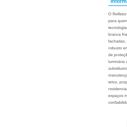
Infor
O Refleto
para quem
tecnologia
branca fri
fachadas, 
robusto e
de proteçã
luminária
substituin
manutençã
tetos, pro
residencia
espaços m
confiabil