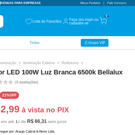
VENDAS PARA EMPRESAS
Meus Pedidos
Fale Conosco
0
Faça seu login ou
Lista de Favoritos
cadastre-se
Tintas
Grupo VIP
Iluminação
Iluminação Externa
Refletores
tor LED 100W Luz Branca 6500k Bellalux
0
avaliações
21%
OFF
62
,
99
à vista no PIX
R$
66
,
31
em até
1
x de
sem juros
tregue por:
Araujo Cabral & Alves Ltda.