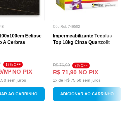
48
Cód.Ref:
746502
100x100cm Eclipse
Impermeabilizante Tecplus
o A Cerbras
Top 18kg Cinza Quartzolit
²
17
% OFF
R$
76
,
99
7
% OFF
9
/M²
NO PIX
R$
71
,
90
NO PIX
,58
sem juros
1
x de
R$
75
,
68
sem juros
NAR AO CARRINHO
ADICIONAR AO CARRINHO