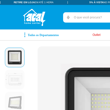
RETIRE EM LOJA
EM ATÉ 1 HORA
5% À VISTA
NO P
O que você procura?
TERMOS MAIS BUSCADOS
pisos revestimentos
1
º
Outlet
ceramica
2
º
tinta
3
º
porcelanato
4
º
revestimento
5
º
pia
6
º
vaso sanitário
7
º
porta
8
º
chuveiro
9
º
18l
10
º