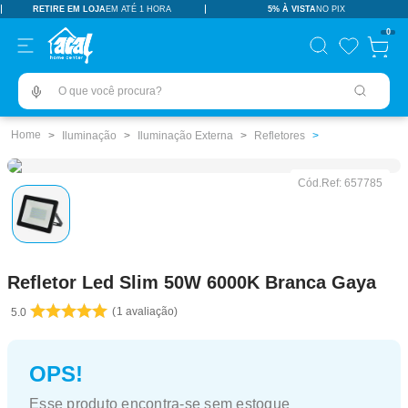
RETIRE EM LOJA
EM ATÉ 1 HORA
5% À VISTA
NO PIX
TERMOS MAIS BUSCADOS
0
pisos revestimentos
1
º
O que você procura?
ceramica
2
º
tinta
3
º
Iluminação
Iluminação Externa
Refletores
porcelanato
4
º
Cód.Ref:
657785
revestimento
5
º
vaso sanitário
6
º
pia
7
º
Refletor Led Slim 50W 6000K Branca Gaya
chuveiro
8
º
1
avaliação
5.0
porta
9
º
1
10
º