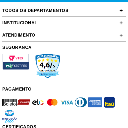
+
TODOS OS DEPARTAMENTOS
+
INSTITUCIONAL
+
ATENDIMENTO
SEGURANCA
PAGAMENTO
boleto
hipercard
elo
mastercard
visa
diners
american
itau
mercadopago
pix
CERTIFICADOS