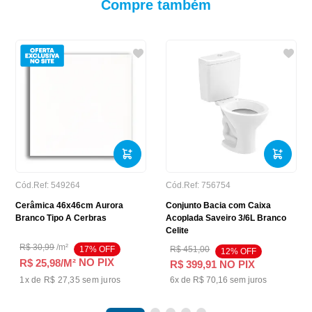
Compre também
Cód.Ref:
549264
Cód.Ref:
756754
Cerâmica 46x46cm Aurora
Conjunto Bacia com Caixa
Branco Tipo A Cerbras
Acoplada Saveiro 3/6L Branco
Celite
R$
30
,
99
/
m²
17
% OFF
R$
451
,
00
12
% OFF
NO PIX
R$ 25,98
/M²
R$
399
,
91
NO PIX
1
x de
R$ 27,35
sem juros
6
x de
R$
70
,
16
sem juros