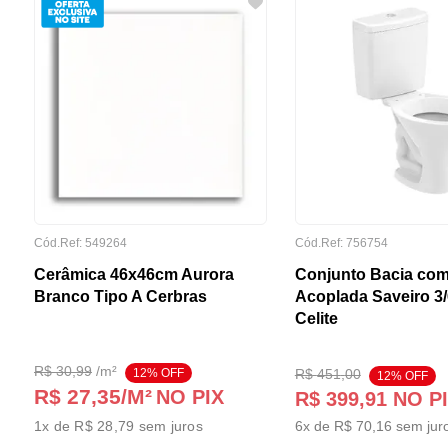
Cód.Ref:
549264
Cód.Ref:
756754
Cerâmica 46x46cm Aurora
Conjunto Bacia com
Branco Tipo A Cerbras
Acoplada Saveiro 3
Celite
R$
30
,
99
/
m²
12
% OFF
R$
451
,
00
12
% OFF
R$ 27,35
/M²
NO PIX
R$
399
,
91
NO P
1
x de
R$ 28,79
sem juros
6
x de
R$
70
,
16
sem jur