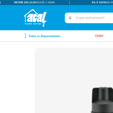
CUPOM BEMVINDO
10% OFF
TUDO EM ATÉ 6X
SEM
O que você procura?
TERMOS MAIS BUSCADOS
pisos revestimentos
1
º
Outlet
ceramica
2
º
tinta
3
º
porcelanato
4
º
revestimento
5
º
pia
6
º
vaso sanitário
7
º
porta
8
º
chuveiro
9
º
18l
10
º