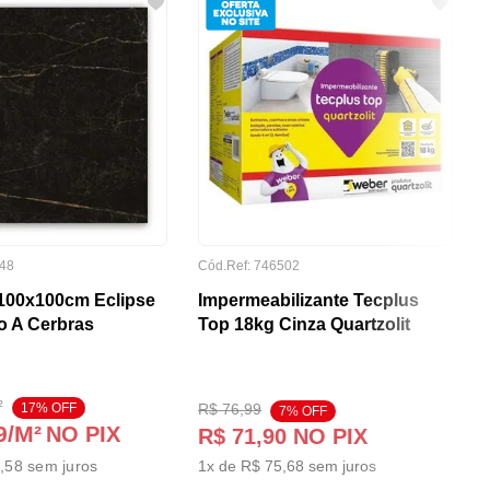
48
Cód.Ref:
746502
100x100cm Eclipse
Impermeabilizante Tecplus
o A Cerbras
Top 18kg Cinza Quartzolit
²
17
% OFF
R$
76
,
99
7
% OFF
9
/M²
NO PIX
R$
71
,
90
NO PIX
,58
sem juros
1
x de
R$
75
,
68
sem juros