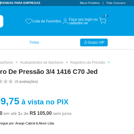
5% À VISTA
NO PIX
ENTREGA EXPRESS
Meus Pedidos
EM ATÉ 3 HORAS!
Fale Conosco
0
Faça seu login ou
Lista de Favoritos
cadastre-se
Tintas
Grupo VIP
Banheiro
Acabamentos de Banheiro
Registros da Pressão
ro De Pressão 3/4 1416 C70 Jed
0
avaliações
99
,
75
à vista no PIX
0
R$
105
,
00
em até
1
x de
sem juros
tregue por:
Araujo Cabral & Alves Ltda.