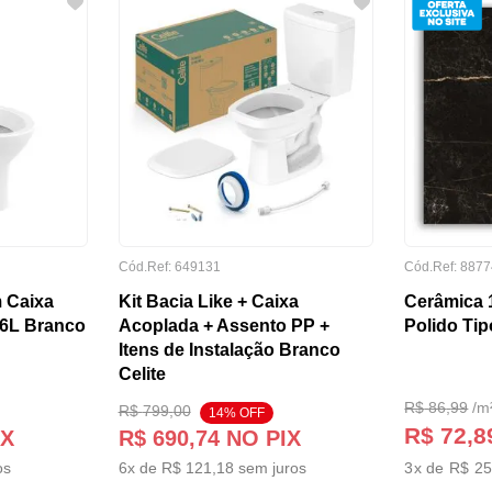
Cód.Ref:
649131
Cód.Ref:
8877
 Caixa
Kit Bacia Like + Caixa
Cerâmica 
/6L Branco
Acoplada + Assento PP +
Polido Tip
Itens de Instalação Branco
Celite
R$
86
,
99
/
m
R$
799
,
00
14
% OFF
R$ 72,8
IX
R$
690
,
74
NO PIX
os
6
x de
R$
121
,
18
sem juros
3
x de
R$ 25