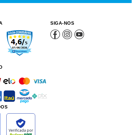
A
SIGA-NOS
O
rd
elo
mastercard
visa
an
itau
mercadopago
pix
DOS