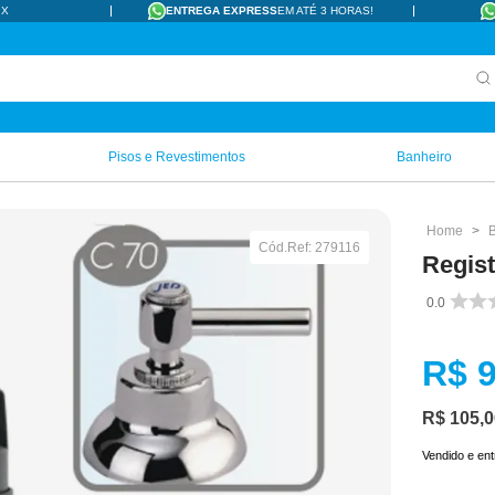
 JUROS
RETIRE EM LOJA
EM ATÉ 1 HORA
Pisos e Revestimentos
Banheiro
Cód.Ref:
279116
Regist
0.0
R$
R$
105
,
0
Vendido e en