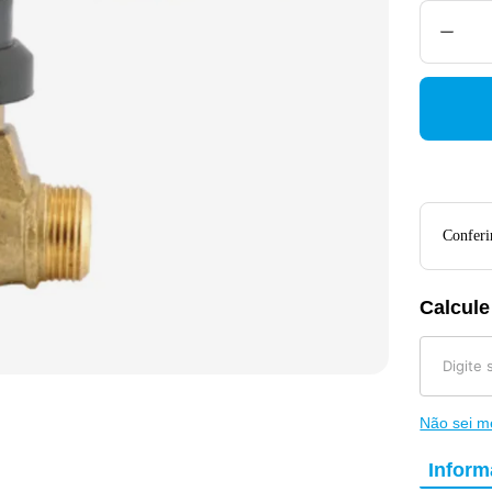
Conferir
Calcule
Não sei 
Infor