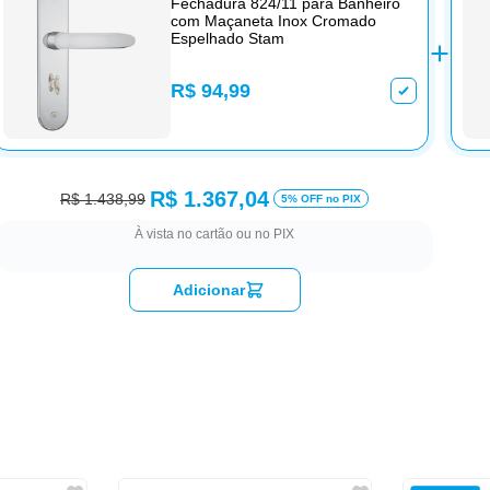
Fechadura 824/11 para Banheiro
com Maçaneta Inox Cromado
Espelhado Stam
R$ 94,99
R$ 1.367,04
R$ 1.438,99
5% OFF no PIX
À vista no cartão ou no PIX
Adicionar