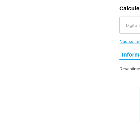
Calcule
Não sei 
Infor
Revestime