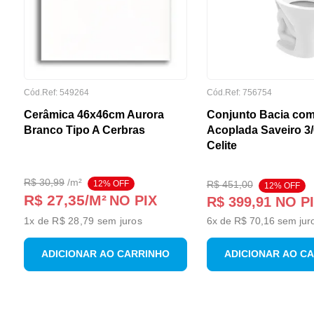
Cód.Ref:
549264
Cód.Ref:
756754
Cerâmica 46x46cm Aurora
Conjunto Bacia com
Branco Tipo A Cerbras
Acoplada Saveiro 3
Celite
R$
30
,
99
/
m²
12
% OFF
R$
451
,
00
12
% OFF
R$ 27,35
/M²
NO PIX
R$
399
,
91
NO P
1
x de
R$ 28,79
sem juros
6
x de
R$
70
,
16
sem jur
ADICIONAR AO CARRINHO
ADICIONAR AO C