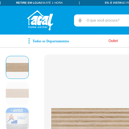
RETIRE EM LOJA
EM ATÉ 1 HORA
5% À VISTA
NO P
O que você procura?
TERMOS MAIS BUSCADOS
pisos revestimentos
1
º
Outlet
ceramica
2
º
tinta
3
º
porcelanato
4
º
revestimento
5
º
pia
6
º
vaso sanitário
7
º
porta
8
º
chuveiro
9
º
18l
10
º