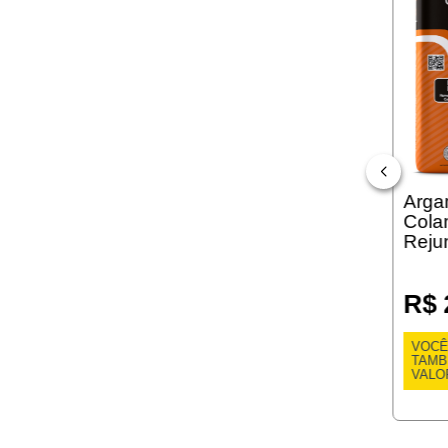
Arga
Cola
Reju
R$ 
VOCÊ
TAM
VALO