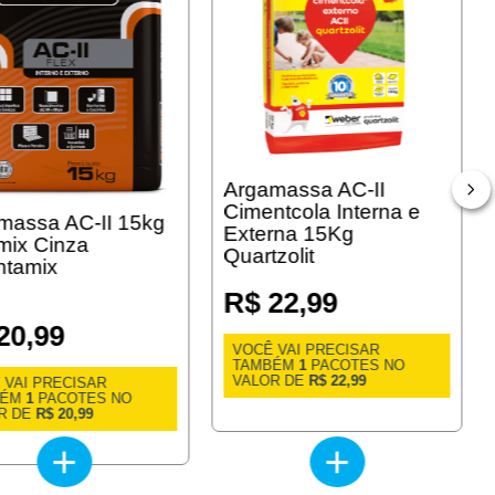
Argamassa AC-II
Cimentcola Interna e
massa AC-II 15kg
Externa 15Kg
mix Cinza
Quartzolit
ntamix
R$ 22,99
20,99
VOCÊ VAI PRECISAR
TAMBÉM
1
PACOTES NO
VALOR DE
R$ 22,99
 VAI PRECISAR
BÉM
1
PACOTES NO
R DE
R$ 20,99
+
+