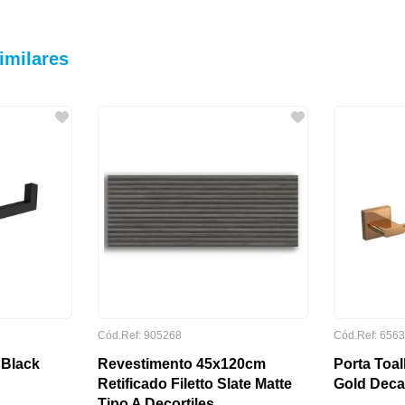
imilares
Cód.Ref: 905268
Cód.Ref: 656
 Black
Revestimento 45x120cm
Porta Toa
Retificado Filetto Slate Matte
Gold Deca
Tipo A Decortiles