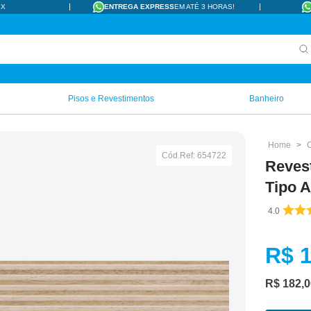
IX
ENTREGA EXPRESS
EM ATÉ 3 HORAS!
Pisos e Revestimentos
Banheiro
Cód.Ref:
654722
Reves
Tipo A
4.0
R$ 
R$
182
,
0