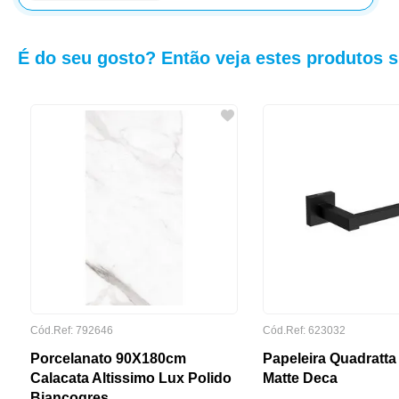
É do seu gosto? Então veja estes produtos s
o
Cód.Ref: 792646
Cód.Ref: 623032
Porcelanato 90X180cm
Papeleira Quadratta
Calacata Altissimo Lux Polido
Matte Deca
Biancogres