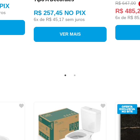
R$ 647,00
PIX
R$ 485,
R$ 257,45
NO PIX
ros
6
x de
R$ 85
6
x de
R$ 45,17
sem juros
VER MAIS