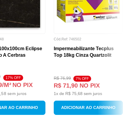
48
Cód.Ref:
746502
100x100cm Eclipse
Impermeabilizante Tecplus
o A Cerbras
Top 18kg Cinza Quartzolit
²
17
% OFF
R$
76
,
99
7
% OFF
9
/M²
NO PIX
R$
71
,
90
NO PIX
,58
sem juros
1
x de
R$
75
,
68
sem juros
NAR AO CARRINHO
ADICIONAR AO CARRINHO