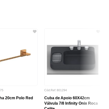
375
Cód.Ref: 801294
lha 20cm Polo Red
Cuba de Apoio 60X42cm
Válvula 7/8 Infinity Onix Roca
Celite