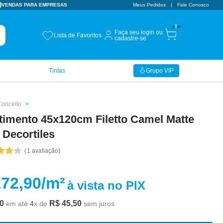
VENDAS PARA EMPRESAS
Meus Pedidos
Fale Conosco
0
Faça seu login ou
Lista de Favoritos
cadastre-se
Tintas
Grupo VIP
Conceito
timento 45x120cm Filetto Camel Matte
 Decortiles
1
avaliação
172,90
/m²
à vista no PIX
0
R$
45
,
50
em até
4
x de
sem juros