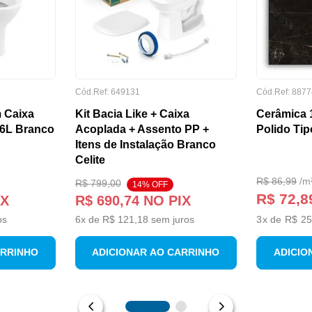
Cód.Ref:
649131
Cód.Ref:
8877
 Caixa
Kit Bacia Like + Caixa
Cerâmica 
/6L Branco
Acoplada + Assento PP +
Polido Tip
Itens de Instalação Branco
Celite
R$
86
,
99
/
m
R$
799
,
00
14
% OFF
R$ 72,8
IX
R$
690
,
74
NO PIX
os
6
x de
R$
121
,
18
sem juros
3
x de
R$ 25
ARRINHO
ADICIONAR AO CARRINHO
ADICIO