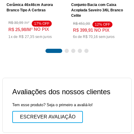
Cerâmica 46x46cm Aurora
Conjunto Bacia com Caixa
Branco Tipo A Cerbras
Acoplada Saveiro 3/6L Branco
Celite
R$
30
,
99
/
m²
17
% OFF
R$
451
,
00
12
% OFF
NO PIX
R$ 25,98
/M²
R$
399
,
91
NO PIX
1
x de
R$ 27,35
sem juros
6
x de
R$
70
,
16
sem juros
Avaliações dos nossos clientes
Tem esse produto? Seja o primeiro a avaliá-lo!
ESCREVER AVALIAÇÃO