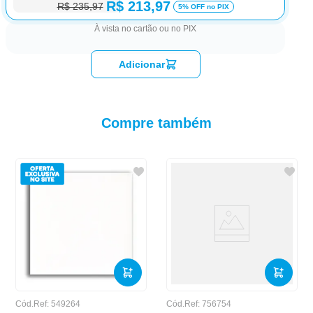
R$ 213,97
R$ 235,97
5% OFF no PIX
À vista no cartão ou no PIX
Adicionar
Compre também
Cód.Ref:
549264
Cód.Ref:
756754