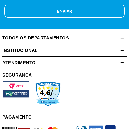
ENVIAR
+
TODOS OS DEPARTAMENTOS
+
INSTITUCIONAL
+
ATENDIMENTO
SEGURANCA
PAGAMENTO
boleto
hipercard
elo
mastercard
visa
diners
american
itau