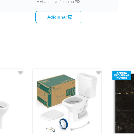
À vista no cartão ou no PIX
Adicionar