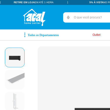
RETIRE EM LOJA
EM ATÉ 1 HORA
5% À VISTA
NO P
O que você procura?
TERMOS MAIS BUSCADOS
pisos revestimentos
1
º
Outlet
ceramica
2
º
tinta
3
º
porcelanato
4
º
revestimento
5
º
pia
6
º
vaso sanitário
7
º
porta
8
º
chuveiro
9
º
18l
10
º