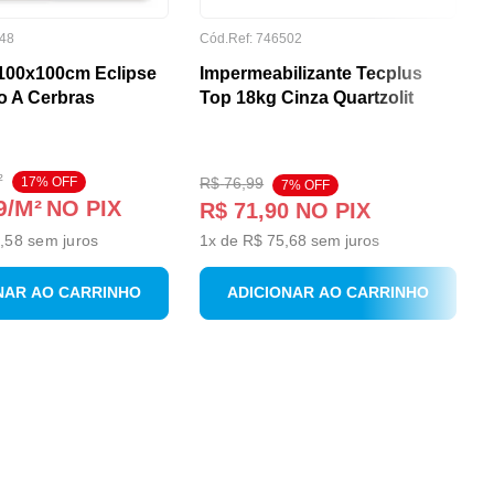
48
Cód.Ref:
746502
100x100cm Eclipse
Impermeabilizante Tecplus
o A Cerbras
Top 18kg Cinza Quartzolit
²
17
% OFF
R$
76
,
99
7
% OFF
9
/M²
NO PIX
R$
71
,
90
NO PIX
,58
sem juros
1
x de
R$
75
,
68
sem juros
NAR AO CARRINHO
ADICIONAR AO CARRINHO