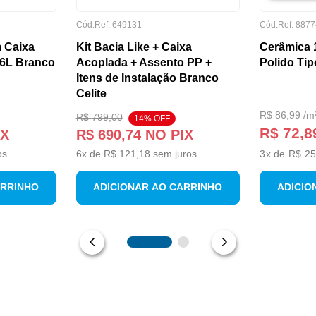
Cód.Ref:
649131
Cód.Ref:
8877
 Caixa
Kit Bacia Like + Caixa
Cerâmica 
/6L Branco
Acoplada + Assento PP +
Polido Tip
Itens de Instalação Branco
Celite
R$
86
,
99
/
m
R$
799
,
00
14
% OFF
R$ 72,8
IX
R$
690
,
74
NO PIX
os
6
x de
R$
121
,
18
sem juros
3
x de
R$ 25
ARRINHO
ADICIONAR AO CARRINHO
ADICIO