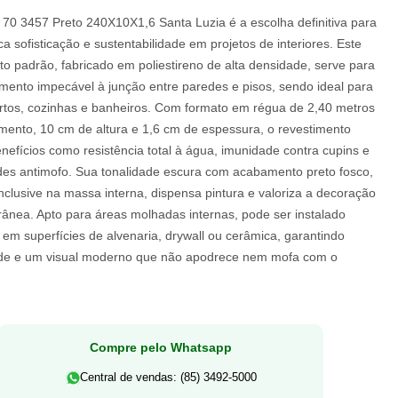
70 3457 Preto 240X10X1,6 Santa Luzia é a escolha definitiva para
 sofisticação e sustentabilidade em projetos de interiores. Este
alto padrão, fabricado em poliestireno de alta densidade, serve para
mento impecável à junção entre paredes e pisos, sendo ideal para
artos, cozinhas e banheiros. Com formato em régua de 2,40 metros
mento, 10 cm de altura e 1,6 cm de espessura, o revestimento
nefícios como resistência total à água, imunidade contra cupins e
des antimofo. Sua tonalidade escura com acabamento preto fosco,
nclusive na massa interna, dispensa pintura e valoriza a decoração
ânea. Apto para áreas molhadas internas, pode ser instalado
 em superfícies de alvenaria, drywall ou cerâmica, garantindo
ade e um visual moderno que não apodrece nem mofa com o
Compre pelo Whatsapp
Central de vendas: (85) 3492-5000