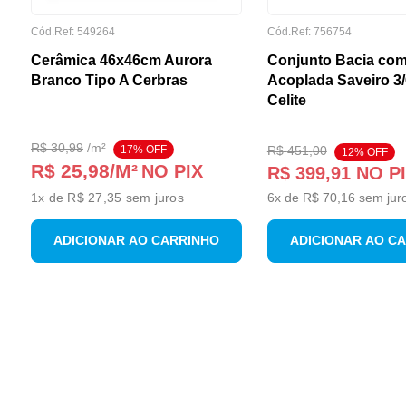
Cód.Ref:
549264
Cód.Ref:
756754
Cerâmica 46x46cm Aurora
Conjunto Bacia com
Branco Tipo A Cerbras
Acoplada Saveiro 3
Celite
R$
30
,
99
/
m²
17
% OFF
R$
451
,
00
12
% OFF
R$ 25,98
/M²
NO PIX
R$
399
,
91
NO P
1
x de
R$ 27,35
sem juros
6
x de
R$
70
,
16
sem jur
ADICIONAR AO CARRINHO
ADICIONAR AO C