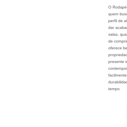
O Rodapé 
quem busca
perfil de 
dar acaba
salas, qu
de compri
oferece be
proprieda
presente i
contempor
facilmente
durabilid
tempo.