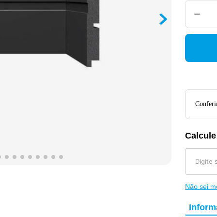
Conferir
Calcule
Não sei 
Infor