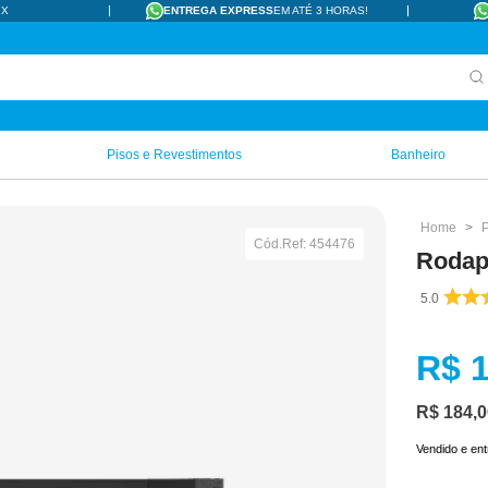
IX
ENTREGA EXPRESS
EM ATÉ 3 HORAS!
Pisos e Revestimentos
Banheiro
Cód.Ref:
454476
Rodap
5.0
R$
R$
184
,
0
Vendido e en