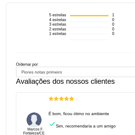
5
estrelas
1
4
estrelas
0
3
estrelas
0
2
estrelas
0
1
estrelas
0
Ordernar por:
Piores notas primeiro
Avaliações dos nossos clientes
É bom, ficou ótimo no ambiente
Sim, recomendaria a um amigo
Marcos F.
Fortaleza
/
CE