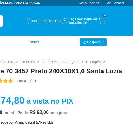
VENDAS PARA EMPRESAS
Meus Pedidos
Fale Conosco
0
Faça seu login ou
Lista de Favoritos
cadastre-se
Tintas
Grupo VIP
Pisos e Revestimentos
Rodapés e Guarnições
Rodapés
é 70 3457 Preto 240X10X1,6 Santa Luzia
1
avaliação
174
,
80
à vista no PIX
0
R$
92
,
00
em até
2
x de
sem juros
tregue por:
Araujo Cabral & Alves Ltda.