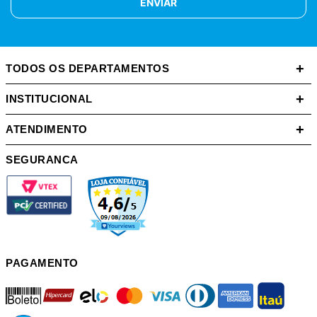
ENVIAR
+
TODOS OS DEPARTAMENTOS
+
INSTITUCIONAL
+
ATENDIMENTO
SEGURANCA
PAGAMENTO
boleto
hipercard
elo
mastercard
visa
diners
american
itau