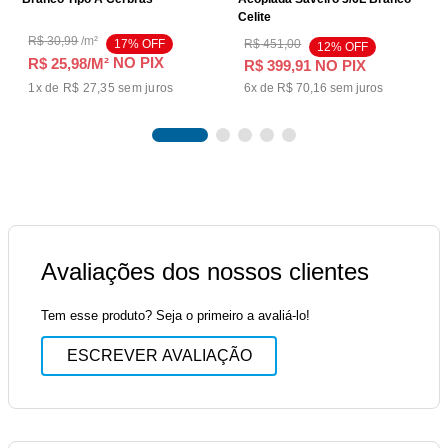
Celite
R$
30
,
99
/
m²
17
% OFF
R$
451
,
00
12
% OFF
NO PIX
R$ 25,98
/M²
R$
399
,
91
NO PIX
1
x de
R$ 27,35
sem juros
6
x de
R$
70
,
16
sem juros
Avaliações dos nossos clientes
Tem esse produto? Seja o primeiro a avaliá-lo!
ESCREVER AVALIAÇÃO