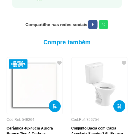
Compre também
Cód.Ref:
549264
Cód.Ref:
756754
Cerâmica 46x46cm Aurora
Conjunto Bacia com Caixa
Branco Tipo A Cerbras
Acoplada Saveiro 3/6L Branco