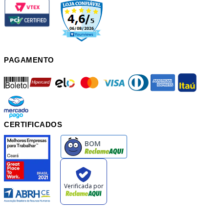
PAGAMENTO
boleto
hipercard
elo
mastercard
visa
diners
american
itau
mercadopago
pix
CERTIFICADOS