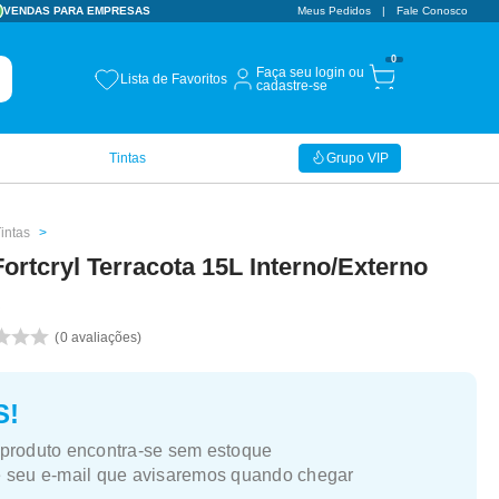
VENDAS PARA EMPRESAS
Meus Pedidos
Fale Conosco
0
Faça seu login ou
Lista de Favoritos
cadastre-se
Tintas
Grupo VIP
intas
Fortcryl Terracota 15L Interno/Externo
x
0
avaliações