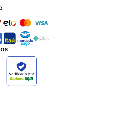
O
rd
elo
mastercard
visa
an
itau
mercadopago
pix
DOS