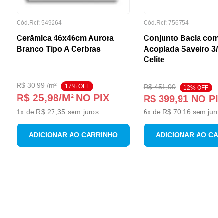
Cód.Ref:
549264
Cód.Ref:
756754
Cerâmica 46x46cm Aurora
Conjunto Bacia com
Branco Tipo A Cerbras
Acoplada Saveiro 3
Celite
R$
30
,
99
/
m²
17
% OFF
R$
451
,
00
12
% OFF
R$ 25,98
/M²
NO PIX
R$
399
,
91
NO P
1
x de
R$ 27,35
sem juros
6
x de
R$
70
,
16
sem jur
ADICIONAR AO CARRINHO
ADICIONAR AO C