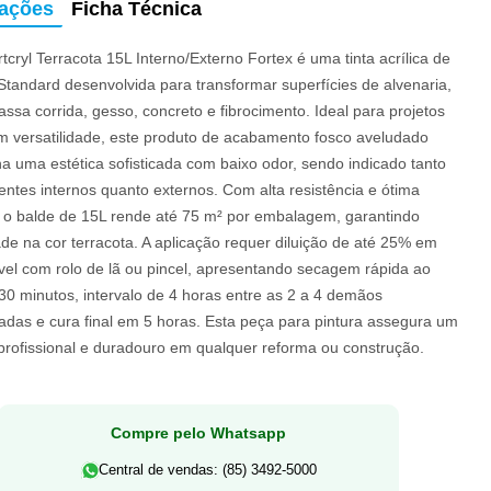
mações
Ficha Técnica
rtcryl Terracota 15L Interno/Externo Fortex é uma tinta acrílica de
Standard desenvolvida para transformar superfícies de alvenaria,
ssa corrida, gesso, concreto e fibrocimento. Ideal para projetos
m versatilidade, este produto de acabamento fosco aveludado
a uma estética sofisticada com baixo odor, sendo indicado tanto
ntes internos quanto externos. Com alta resistência e ótima
, o balde de 15L rende até 75 m² por embalagem, garantindo
de na cor terracota. A aplicação requer diluição de até 25% em
vel com rolo de lã ou pincel, apresentando secagem rápida ao
30 minutos, intervalo de 4 horas entre as 2 a 4 demãos
das e cura final em 5 horas. Esta peça para pintura assegura um
 profissional e duradouro em qualquer reforma ou construção.
Compre pelo Whatsapp
Central de vendas: (85) 3492-5000