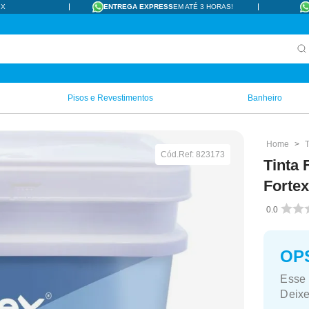
IX
ENTREGA EXPRESS
EM ATÉ 3 HORAS!
Pisos e Revestimentos
Banheiro
T
Cód.Ref:
823173
Tinta 
Forte
0.0