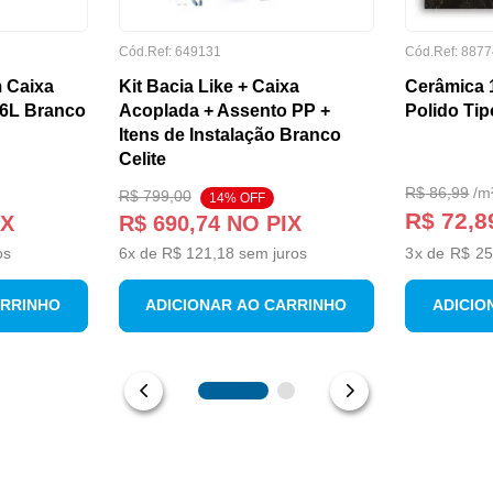
Cód.Ref:
649131
Cód.Ref:
8877
 Caixa
Kit Bacia Like + Caixa
Cerâmica 
/6L Branco
Acoplada + Assento PP +
Polido Tip
Itens de Instalação Branco
Celite
R$
86
,
99
/
m
R$
799
,
00
14
% OFF
R$ 72,8
IX
R$
690
,
74
NO PIX
os
6
x de
R$
121
,
18
sem juros
3
x de
R$ 25
ARRINHO
ADICIONAR AO CARRINHO
ADICIO