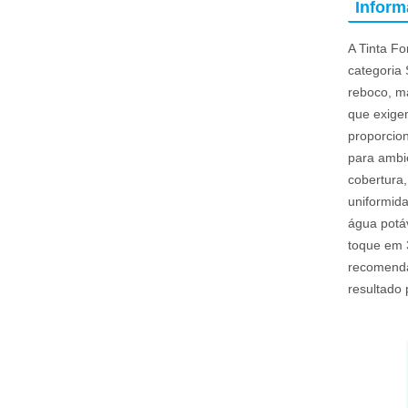
Infor
A Tinta Fo
categoria 
reboco, ma
que exige
proporcion
para ambie
cobertura
uniformida
água potá
toque em 
recomenda
resultado