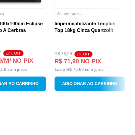
48
Cód.Ref:
746502
100x100cm Eclipse
Impermeabilizante Tecplus
o A Cerbras
Top 18kg Cinza Quartzolit
²
17
% OFF
R$
76
,
99
7
% OFF
9
/M²
NO PIX
R$
71
,
90
NO PIX
,58
sem juros
1
x de
R$
75
,
68
sem juros
NAR AO CARRINHO
ADICIONAR AO CARRINHO