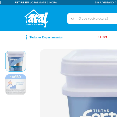
RETIRE EM LOJA
EM ATÉ 1 HORA
5% À VISTA
NO P
O que você procura?
TERMOS MAIS BUSCADOS
pisos revestimentos
1
º
Outlet
ceramica
2
º
tinta
3
º
porcelanato
4
º
revestimento
5
º
vaso sanitário
6
º
pia
7
º
porta
8
º
chuveiro
9
º
1
10
º