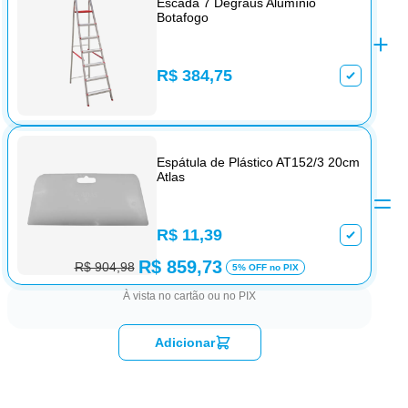
Escada 7 Degraus Alumínio
Botafogo
R$ 384,75
Espátula de Plástico AT152/3 20cm
Atlas
R$ 11,39
R$ 859,73
R$ 904,98
5% OFF no PIX
À vista no cartão ou no PIX
Adicionar