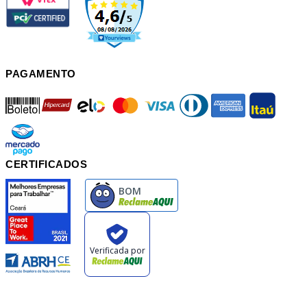
PAGAMENTO
boleto
hipercard
elo
mastercard
visa
diners
american
itau
mercadopago
pix
CERTIFICADOS