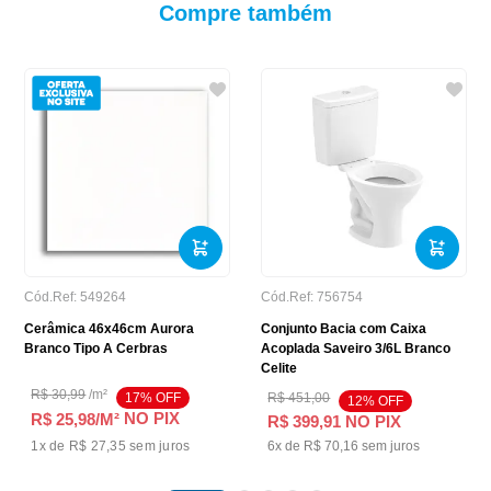
Compre também
Cód.Ref:
549264
Cód.Ref:
756754
Cerâmica 46x46cm Aurora
Conjunto Bacia com Caixa
Branco Tipo A Cerbras
Acoplada Saveiro 3/6L Branco
Celite
R$
30
,
99
/
m²
17
% OFF
R$
451
,
00
12
% OFF
NO PIX
R$ 25,98
/M²
R$
399
,
91
NO PIX
1
x de
R$ 27,35
sem juros
6
x de
R$
70
,
16
sem juros