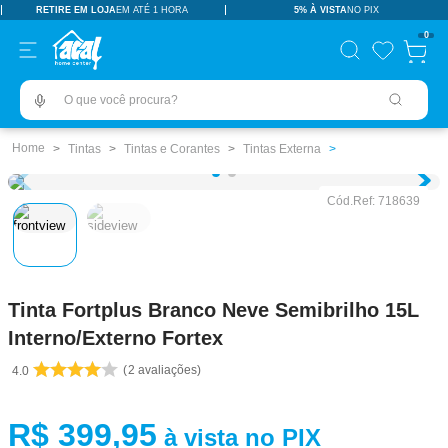
RETIRE EM LOJA
EM ATÉ 1 HORA
5% À VISTA
NO PIX
TERMOS MAIS BUSCADOS
0
pisos revestimentos
1
º
O que você procura?
ceramica
2
º
tinta
3
º
Tintas
Tintas e Corantes
Tintas Externa
porcelanato
4
º
Cód.Ref:
718639
revestimento
5
º
vaso sanitário
6
º
pia
7
º
Tinta Fortplus Branco Neve Semibrilho 15L
chuveiro
8
º
Interno/Externo Fortex
porta
9
º
2
avaliações
4.0
1
10
º
R$
399
,
95
à vista no PIX