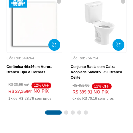
Cód.Ref:
549264
Cód.Ref:
756754
Cerâmica 46x46cm Aurora
Conjunto Bacia com Caixa
Branco Tipo A Cerbras
Acoplada Saveiro 3/6L Branco
Celite
R$
30
,
99
/
m²
12
% OFF
R$
451
,
00
12
% OFF
NO PIX
R$ 27,35
/M²
R$
399
,
91
NO PIX
1
x de
R$ 28,79
sem juros
6
x de
R$
70
,
16
sem juros