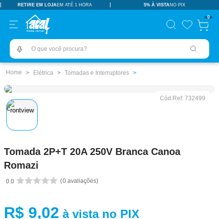
RETIRE EM LOJA
EM ATÉ 1 HORA
5% À VISTA
NO PIX
TERMOS MAIS BUSCADOS
0
pisos revestimentos
1
º
O que você procura?
ceramica
2
º
tinta
3
º
Elétrica
Tomadas e Interruptores
porcelanato
4
º
Cód.Ref:
732499
revestimento
5
º
pia
6
º
vaso sanitário
7
º
Tomada 2P+T 20A 250V Branca Canoa
porta
8
º
Romazi
chuveiro
9
º
0
avaliações
0.0
1
10
º
R$
9
,
02
à vista no PIX