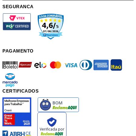
SEGURANCA
PAGAMENTO
boleto
hipercard
elo
mastercard
visa
diners
american
itau
mercadopago
pix
CERTIFICADOS